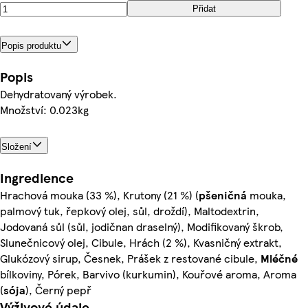
Přidat
Popis produktu
Popis
Dehydratovaný výrobek.
Množství: 0.023kg
Složení
Ingredience
Hrachová mouka (33 %), Krutony (21 %) (
pšeničná
mouka,
palmový tuk, řepkový olej, sůl, droždí), Maltodextrin,
Jodovaná sůl (sůl, jodičnan draselný), Modifikovaný škrob,
Slunečnicový olej, Cibule, Hrách (2 %), Kvasničný extrakt,
Glukózový sirup, Česnek, Prášek z restované cibule,
Mléčné
bílkoviny, Pórek, Barvivo (kurkumin), Kouřové aroma, Aroma
(
sója
), Černý pepř
Výživové údaje