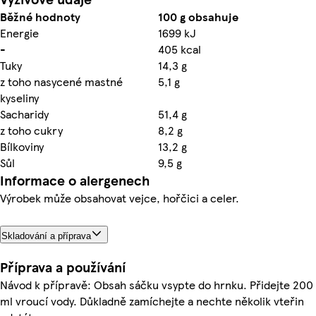
Běžné hodnoty
100 g obsahuje
Energie
1699 kJ
-
405 kcal
Tuky
14,3 g
z toho nasycené mastné
5,1 g
kyseliny
Sacharidy
51,4 g
z toho cukry
8,2 g
Bílkoviny
13,2 g
Sůl
9,5 g
Informace o alergenech
Výrobek může obsahovat vejce, hořčici a celer.
Skladování a příprava
Příprava a používání
Návod k přípravě: Obsah sáčku vsypte do hrnku. Přidejte 200
ml vroucí vody. Důkladně zamíchejte a nechte několik vteřin