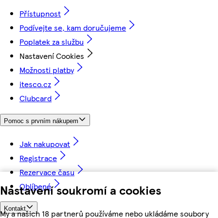
Přístupnost
Podívejte se, kam doručujeme
Poplatek za službu
Nastavení Cookies
Možnosti platby
itesco.cz
Clubcard
Pomoc s prvním nákupem
Jak nakupovat
Registrace
Rezervace času
Oblíbené
Nastavení soukromí a cookies
Kontakt
My a našich 18 partnerů používáme nebo ukládáme soubory