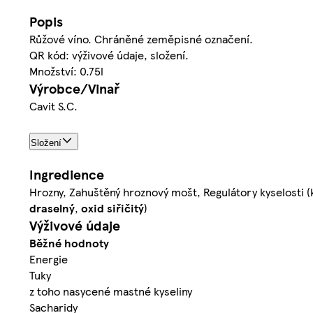
Popis
Růžové víno. Chráněné zeměpisné označení.
QR kód: výživové údaje, složení.
Množství: 0.75l
Výrobce/Vinař
Cavit S.C.
Složení
Ingredience
Hrozny, Zahuštěný hroznový mošt, Regulátory kyselosti (ky
draselný
,
oxid siřičitý
)
Výživové údaje
Běžné hodnoty
Energie
Tuky
z toho nasycené mastné kyseliny
Sacharidy