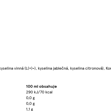
selina vinná (L(+)-), kyselina jablečná, kyselina citronová), Ko
100 ml obsahuje
290 kJ/70 kcal
0,0 g
0,0 g
1,1 g