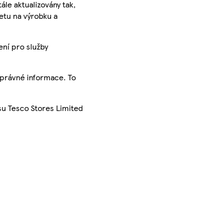
ále aktualizovány tak,
ketu na výrobku a
ení pro služby
správné informace. To
su Tesco Stores Limited