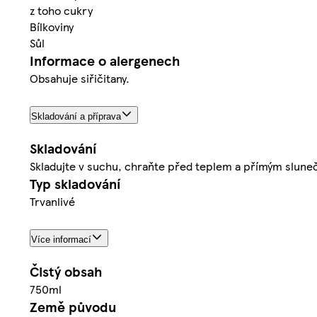
z toho cukry
Bílkoviny
Sůl
Informace o alergenech
Obsahuje siřičitany.
Skladování a příprava
Skladování
Skladujte v suchu, chraňte před teplem a přímým slune
Typ skladování
Trvanlivé
Více informací
Čistý obsah
750ml
Země původu