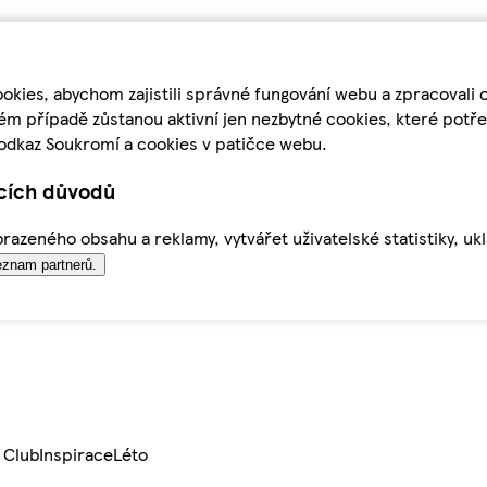
kies, abychom zajistili správné fungování webu a zpracovali 
ém případě zůstanou aktivní jen nezbytné cookies, které pot
odkaz Soukromí a cookies v patičce webu.
ících důvodů
azeného obsahu a reklamy, vytvářet uživatelské statistiky, uk
znam partnerů.
 Club
Inspirace
Léto