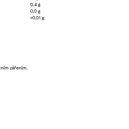
0,4 g
0,0 g
<0,01 g
čním zářením.