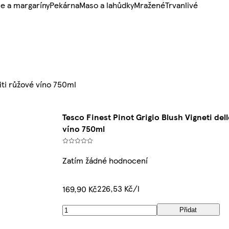
e a margaríny
Pekárna
Maso a lahůdky
Mražené
Trvanlivé
iti růžové víno 750ml
Tesco Finest Pinot Grigio Blush Vigneti del
víno 750ml
Zatím žádné hodnocení
226,53 Kč/l
169,90 Kč
Přidat