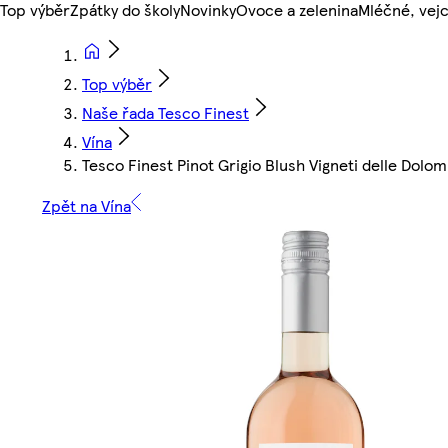
Top výběr
Zpátky do školy
Novinky
Ovoce a zelenina
Mléčné, vejc
Top výběr
Naše řada Tesco Finest
Vína
Tesco Finest Pinot Grigio Blush Vigneti delle Dolom
Zpět na Vína