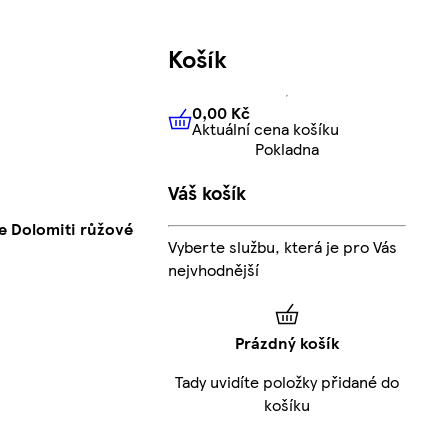
Košík
0,00 Kč
Aktuální cena košíku
0,00 Kč
Aktuální cena košíku
Pokladna
Váš košík
le Dolomiti růžové
Vyberte službu, která je pro Vás
nejvhodnější
Prázdný košík
Tady uvidíte položky přidané do
košíku