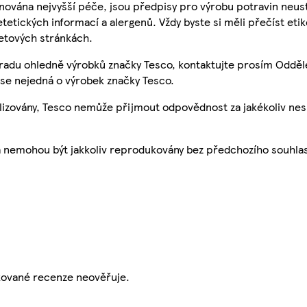
nována nejvyšší péče, jsou předpisy pro výrobu potravin neust
etetických informací a alergenů. Vždy byste si měli přečíst eti
etových stránkách.
 radu ohledně výrobků značky Tesco, kontaktujte prosím Odděl
se nejedná o výrobek značky Tesco.
ualizovány, Tesco nemůže přijmout odpovědnost za jakékoliv ne
a nemohou být jakkoliv reprodukovány bez předchozího souhla
ikované recenze neověřuje.