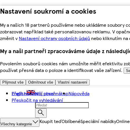
Nastavení soukromí a cookies
My a našich 18 partnerů používáme nebo ukládáme soubory coo
zobrazovat například také personalizovanou reklamu. V opačn
změnit v
Nastavení ochrany osobních údajů
nebo kliknutím na 
My a naši partneři zpracováváme údaje z následuj
Povolením souborů cookies nám umožníte měřit efektivitu zobr
používat přesná data o poloze a identifikovat vaše zařízení.
Se
Přijmout vše
Odmítnout vše
Vlastní nastavení
Přejít na hlavní obsah
English
Můj první nákup
Nápověda
Přeskočit na vyhledávání
Koupit teď
Oblíbené
Speciální nabídky
Online
Všechny kategorie