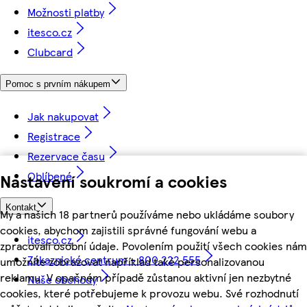
Možnosti platby
itesco.cz
Clubcard
Pomoc s prvním nákupem
Jak nakupovat
Registrace
Rezervace času
Oblíbené
Nastavení soukromí a cookies
Kontakt
My a našich 18 partnerů používáme nebo ukládáme soubory
cookies, abychom zajistili správné fungování webu a
itesco.cz
zpracovali osobní údaje. Povolením použití všech cookies nám
Zákaznické centrum - 800 222 555
umožníte zobrazovat například také personalizovanou
reklamu. V opačném případě zůstanou aktivní jen nezbytné
Naše obchody
cookies, které potřebujeme k provozu webu. Své rozhodnutí