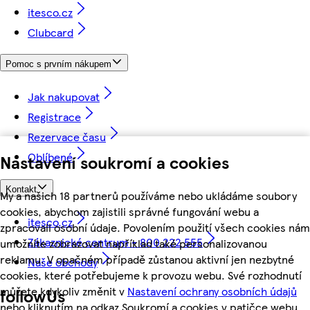
itesco.cz
Clubcard
Pomoc s prvním nákupem
Jak nakupovat
Registrace
Rezervace času
Oblíbené
Nastavení soukromí a cookies
Kontakt
My a našich 18 partnerů používáme nebo ukládáme soubory
cookies, abychom zajistili správné fungování webu a
itesco.cz
zpracovali osobní údaje. Povolením použití všech cookies nám
Zákaznické centrum - 800 222 555
umožníte zobrazovat například také personalizovanou
reklamu. V opačném případě zůstanou aktivní jen nezbytné
Naše obchody
cookies, které potřebujeme k provozu webu. Své rozhodnutí
můžete kdykoliv změnit v
Nastavení ochrany osobních údajů
followUs
nebo kliknutím na odkaz Soukromí a cookies v patičce webu.