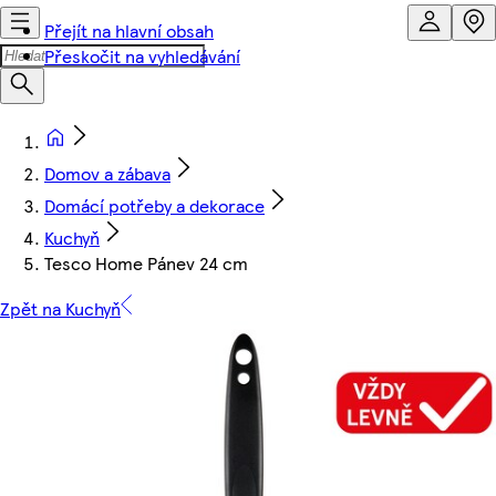
Přejít na hlavní obsah
Přeskočit na vyhledávání
Domov a zábava
Domácí potřeby a dekorace
Kuchyň
Tesco Home Pánev 24 cm
Zpět na Kuchyň