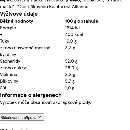
máslo*, *Certifikováno Rainforest Alliance
Výživové údaje
Běžné hodnoty
100 g obsahuje
Energie
1674 kJ
-
400 kcal
Tuky
19,0 g
z toho nasycené mastné
3,3 g
kyseliny
Sacharidy
52,0 g
z toho cukry
28,0 g
Vláknina
3,3 g
Bílkoviny
5,7 g
Sůl
1,0 g
Informace o alergenech
Výrobek může obsahovat skořápkové plody.
Skladování a příprava