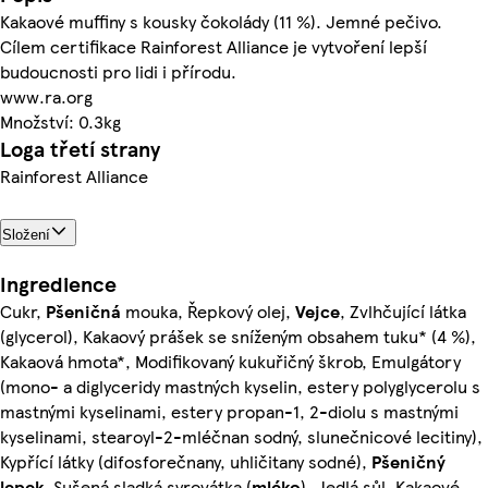
Kakaové muffiny s kousky čokolády (11 %). Jemné pečivo.
Cílem certifikace Rainforest Alliance je vytvoření lepší
budoucnosti pro lidi i přírodu.
www.ra.org
Množství: 0.3kg
Loga třetí strany
Rainforest Alliance
Složení
Ingredience
Cukr,
Pšeničná
mouka, Řepkový olej,
Vejce
, Zvlhčující látka
(glycerol), Kakaový prášek se sníženým obsahem tuku* (4 %),
Kakaová hmota*, Modifikovaný kukuřičný škrob, Emulgátory
(mono- a diglyceridy mastných kyselin, estery polyglycerolu s
mastnými kyselinami, estery propan-1, 2-diolu s mastnými
kyselinami, stearoyl-2-mléčnan sodný, slunečnicové lecitiny),
Kypřící látky (difosforečnany, uhličitany sodné),
Pšeničný
lepek
, Sušená sladká syrovátka (
mléko
), Jedlá sůl, Kakaové