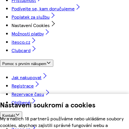
Přístupnost
Podívejte se, kam doručujeme
Poplatek za službu
Nastavení Cookies
Možnosti platby
itesco.cz
Clubcard
Pomoc s prvním nákupem
Jak nakupovat
Registrace
Rezervace času
Oblíbené
Nastavení soukromí a cookies
Kontakt
My a našich 18 partnerů používáme nebo ukládáme soubory
cookies, abychom zajistili správné fungování webu a