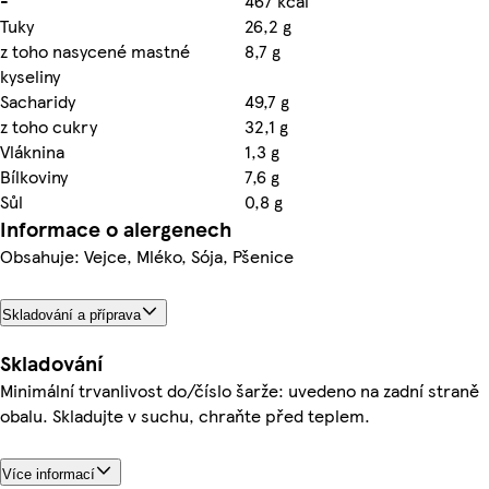
-
467 kcal
Tuky
26,2 g
z toho nasycené mastné
8,7 g
kyseliny
Sacharidy
49,7 g
z toho cukry
32,1 g
Vláknina
1,3 g
Bílkoviny
7,6 g
Sůl
0,8 g
Informace o alergenech
Obsahuje: Vejce, Mléko, Sója, Pšenice
Skladování a příprava
Skladování
Minimální trvanlivost do/číslo šarže: uvedeno na zadní straně
obalu. Skladujte v suchu, chraňte před teplem.
Více informací