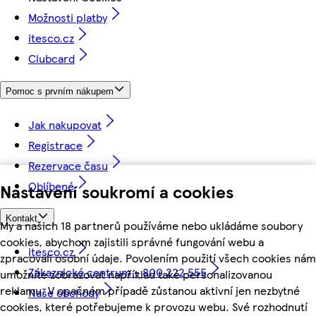
Možnosti platby
itesco.cz
Clubcard
Pomoc s prvním nákupem
Jak nakupovat
Registrace
Rezervace času
Oblíbené
Nastavení soukromí a cookies
Kontakt
My a našich 18 partnerů používáme nebo ukládáme soubory
cookies, abychom zajistili správné fungování webu a
itesco.cz
zpracovali osobní údaje. Povolením použití všech cookies nám
Zákaznické centrum - 800 222 555
umožníte zobrazovat například také personalizovanou
reklamu. V opačném případě zůstanou aktivní jen nezbytné
Naše obchody
cookies, které potřebujeme k provozu webu. Své rozhodnutí