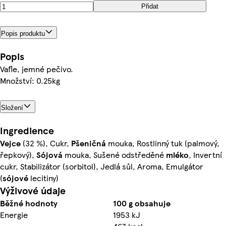
Přidat
Popis produktu
Popis
Vafle, jemné pečivo.
Množství: 0.25kg
Složení
Ingredience
Vejce
(32 %), Cukr,
Pšeničná
mouka, Rostlinný tuk (palmový,
řepkový),
Sójová
mouka, Sušené odstředěné
mléko
, Invertní
cukr, Stabilizátor (sorbitol), Jedlá sůl, Aroma, Emulgátor
(
sójové
lecitiny)
Výživové údaje
Běžné hodnoty
100 g obsahuje
Energie
1953 kJ