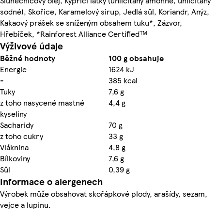
Slunečnicový olej, Kypřicí látky (uhličitany amonné, uhličitany
sodné), Skořice, Karamelový sirup, Jedlá sůl, Koriandr, Anýz,
Kakaový prášek se sníženým obsahem tuku*, Zázvor,
Hřebíček, *Rainforest Alliance Certifiedᵀᴹ
Výživové údaje
Běžné hodnoty
100 g obsahuje
Energie
1624 kJ
-
385 kcal
Tuky
7,6 g
z toho nasycené mastné
4,4 g
kyseliny
Sacharidy
70 g
z toho cukry
33 g
Vláknina
4,8 g
Bílkoviny
7,6 g
Sůl
0,39 g
Informace o alergenech
Výrobek může obsahovat skořápkové plody, arašídy, sezam,
vejce a lupinu.