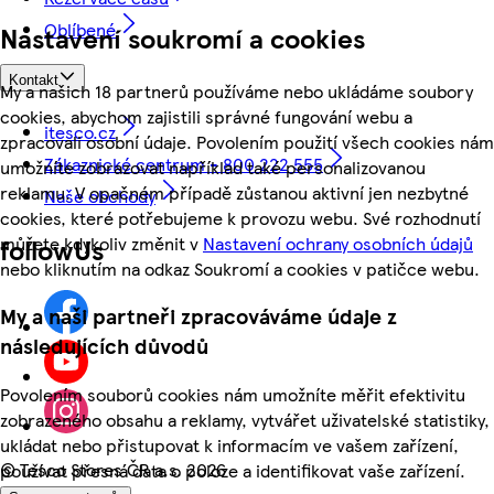
Oblíbené
Nastavení soukromí a cookies
Kontakt
My a našich 18 partnerů používáme nebo ukládáme soubory
cookies, abychom zajistili správné fungování webu a
itesco.cz
zpracovali osobní údaje. Povolením použití všech cookies nám
Zákaznické centrum - 800 222 555
umožníte zobrazovat například také personalizovanou
reklamu. V opačném případě zůstanou aktivní jen nezbytné
Naše obchody
cookies, které potřebujeme k provozu webu. Své rozhodnutí
můžete kdykoliv změnit v
Nastavení ochrany osobních údajů
followUs
nebo kliknutím na odkaz Soukromí a cookies v patičce webu.
My a naši partneři zpracováváme údaje z
následujících důvodů
Povolením souborů cookies nám umožníte měřit efektivitu
zobrazeného obsahu a reklamy, vytvářet uživatelské statistiky,
ukládat nebo přistupovat k informacím ve vašem zařízení,
©
Tesco Stores ČR a.s. 2026
používat přesná data o poloze a identifikovat vaše zařízení.