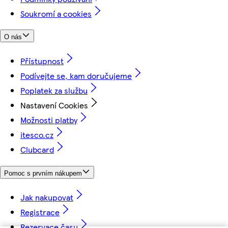
Soukromí a cookies
O nás
Přístupnost
Podívejte se, kam doručujeme
Poplatek za službu
Nastavení Cookies
Možnosti platby
itesco.cz
Clubcard
Pomoc s prvním nákupem
Jak nakupovat
Registrace
Rezervace času