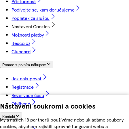
Přístupnost
Podívejte se, kam doručujeme
Poplatek za službu
Nastavení Cookies
Možnosti platby
itesco.cz
Clubcard
Pomoc s prvním nákupem
Jak nakupovat
Registrace
Rezervace času
Oblíbené
Nastavení soukromí a cookies
Kontakt
My a našich 18 partnerů používáme nebo ukládáme soubory
cookies, abychom zajistili správné fungování webu a