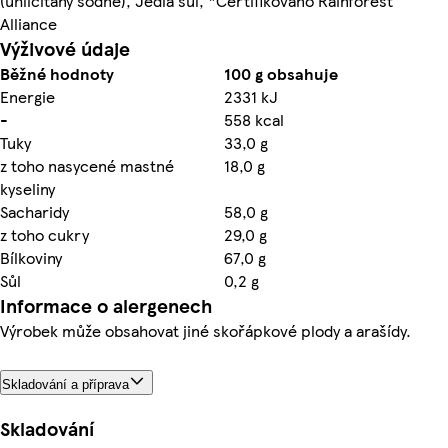
(uhličitany sodné), Jedlá sůl, *Certifikováno Rainforest
Alliance
Výživové údaje
Běžné hodnoty
100 g obsahuje
Energie
2331 kJ
-
558 kcal
Tuky
33,0 g
z toho nasycené mastné
18,0 g
kyseliny
Sacharidy
58,0 g
z toho cukry
29,0 g
Bílkoviny
67,0 g
Sůl
0,2 g
Informace o alergenech
Výrobek může obsahovat jiné skořápkové plody a arašídy.
Skladování a příprava
Skladování