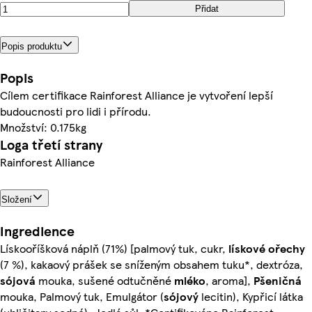
Přidat
Popis produktu
Popis
Cílem certifikace Rainforest Alliance je vytvoření lepší
budoucnosti pro lidi i přírodu.
Množství: 0.175kg
Loga třetí strany
Rainforest Alliance
Složení
Ingredience
Lískooříšková náplň (71%) [palmový tuk, cukr,
lískové ořechy
(7 %), kakaový prášek se sníženým obsahem tuku*, dextróza,
sójová
mouka, sušené odtučněné
mléko
, aroma],
Pšeničná
mouka, Palmový tuk, Emulgátor (
sójový
lecitin), Kypřicí látka