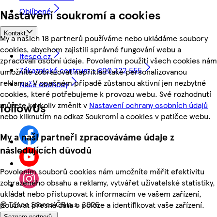
Oblíbené
Nastavení soukromí a cookies
Kontakt
My a našich 18 partnerů používáme nebo ukládáme soubory
cookies, abychom zajistili správné fungování webu a
itesco.cz
zpracovali osobní údaje. Povolením použití všech cookies nám
Zákaznické centrum - 800 222 555
umožníte zobrazovat například také personalizovanou
reklamu. V opačném případě zůstanou aktivní jen nezbytné
Naše obchody
cookies, které potřebujeme k provozu webu. Své rozhodnutí
můžete kdykoliv změnit v
Nastavení ochrany osobních údajů
followUs
nebo kliknutím na odkaz Soukromí a cookies v patičce webu.
My a naši partneři zpracováváme údaje z
následujících důvodů
Povolením souborů cookies nám umožníte měřit efektivitu
zobrazeného obsahu a reklamy, vytvářet uživatelské statistiky,
ukládat nebo přistupovat k informacím ve vašem zařízení,
©
Tesco Stores ČR a.s. 2026
používat přesná data o poloze a identifikovat vaše zařízení.
Seznam partnerů.