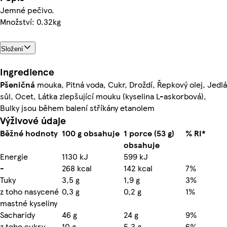
Jemné pečivo.
Množství: 0.32kg
Složení
Ingredience
Pšeničná
mouka, Pitná voda, Cukr, Droždí, Řepkový olej, Jedlá
sůl, Ocet, Látka zlepšující mouku (kyselina L-askorbová),
Bulky jsou během balení stříkány etanolem
Výživové údaje
Běžné hodnoty
100 g obsahuje
1 porce (53 g)
% RI*
obsahuje
Energie
1130 kJ
599 kJ
-
268 kcal
142 kcal
7%
Tuky
3,5 g
1,9 g
3%
z toho nasycené
0,3 g
0,2 g
1%
mastné kyseliny
Sacharidy
46 g
24 g
9%
z toho cukry
10 g
5,3 g
6%