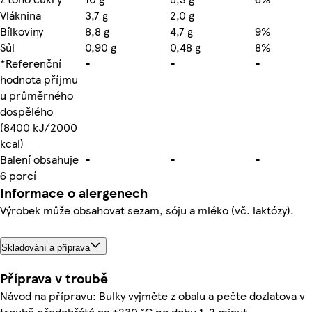
Vláknina
3,7 g
2,0 g
Bílkoviny
8,8 g
4,7 g
9%
Sůl
0,90 g
0,48 g
8%
*Referenční
-
-
-
hodnota příjmu
u průměrného
dospělého
(8400 kJ/2000
kcal)
Balení obsahuje
-
-
-
6 porcí
Informace o alergenech
Výrobek může obsahovat sezam, sóju a mléko (vč. laktózy).
Skladování a příprava
Příprava v troubě
Návod na přípravu: Bulky vyjměte z obalu a pečte dozlatova v
troubě předehřáté na +230 °C po dobu 1-2 minut.