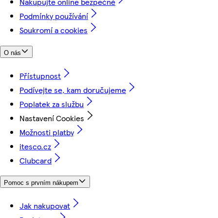
Nakupujte online bezpečně
Podmínky používání
Soukromí a cookies
O nás
Přístupnost
Podívejte se, kam doručujeme
Poplatek za službu
Nastavení Cookies
Možnosti platby
itesco.cz
Clubcard
Pomoc s prvním nákupem
Jak nakupovat