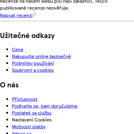
Recenze na našem webu píší naši zákazníci. Tesco
publikované recenze neověřuje.
Napsat recenzi
Užitečné odkazy
Cena
Nakupujte online bezpečně
Podmínky používání
Soukromí a cookies
O nás
Přístupnost
Podívejte se, kam doručujeme
Poplatek za službu
Nastavení Cookies
Možnosti platby
itesco.cz