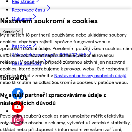
Registrace
Rezervace času
Oblíbené
Nastavení soukromí a cookies
Kontakt
My a našich 18 partnerů používáme nebo ukládáme soubory
cookies, abychom zajistili správné fungování webu a
itesco.cz
zpracovali osobní údaje. Povolením použití všech cookies nám
Zákaznické centrum - 800 222 555
umožníte zobrazovat například také personalizovanou
reklamu. V opačném případě zůstanou aktivní jen nezbytné
Naše obchody
cookies, které potřebujeme k provozu webu. Své rozhodnutí
můžete kdykoliv změnit v
Nastavení ochrany osobních údajů
followUs
nebo kliknutím na odkaz Soukromí a cookies v patičce webu.
My a naši partneři zpracováváme údaje z
následujících důvodů
Povolením souborů cookies nám umožníte měřit efektivitu
zobrazeného obsahu a reklamy, vytvářet uživatelské statistiky,
ukládat nebo přistupovat k informacím ve vašem zařízení,