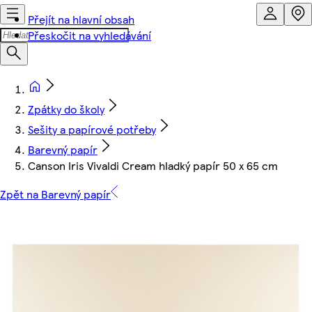
Přejít na hlavní obsah
Přeskočit na vyhledávání
Zpátky do školy
Sešity a papírové potřeby
Barevný papír
Canson Iris Vivaldi Cream hladký papír 50 x 65 cm
Zpět na Barevný papír