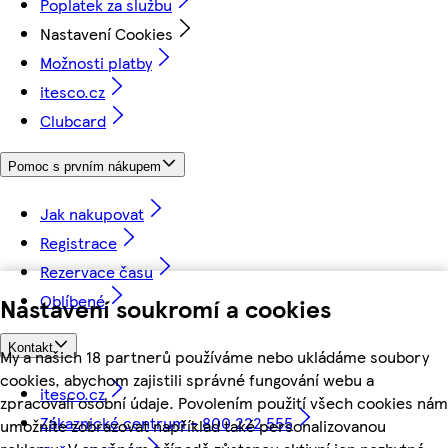
Poplatek za službu
Nastavení Cookies
Možnosti platby
itesco.cz
Clubcard
Pomoc s prvním nákupem
Jak nakupovat
Registrace
Rezervace času
Oblíbené
Nastavení soukromí a cookies
Kontakt
My a našich 18 partnerů používáme nebo ukládáme soubory
cookies, abychom zajistili správné fungování webu a
itesco.cz
zpracovali osobní údaje. Povolením použití všech cookies nám
Zákaznické centrum - 800 222 555
umožníte zobrazovat například také personalizovanou