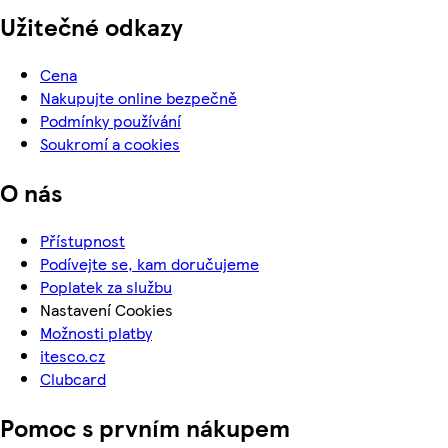
Užitečné odkazy
Cena
Nakupujte online bezpečně
Podmínky používání
Soukromí a cookies
O nás
Přístupnost
Podívejte se, kam doručujeme
Poplatek za službu
Nastavení Cookies
Možnosti platby
itesco.cz
Clubcard
Pomoc s prvním nákupem