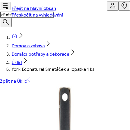
Přejít na hlavní obsah
Přeskočit na vyhledávání
Domov a zábava
Domácí potřeby a dekorace
Úklid
York Econatural Smetáček a lopatka 1 ks
Zpět na Úklid