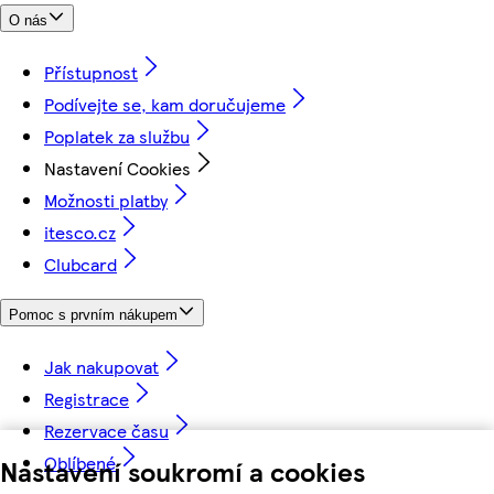
O nás
Přístupnost
Podívejte se, kam doručujeme
Poplatek za službu
Nastavení Cookies
Možnosti platby
itesco.cz
Clubcard
Pomoc s prvním nákupem
Jak nakupovat
Registrace
Rezervace času
Oblíbené
Nastavení soukromí a cookies