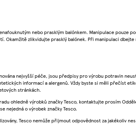
t nenafouknutým nebo prasklým balónkem. Manipulace pouze p
. Okamžitě zlikvidujte prasklý balónek. Při manipulaci dbejte
nována nejvyšší péče, jsou předpisy pro výrobu potravin neust
etetických informací a alergenů. Vždy byste si měli přečíst eti
etových stránkách.
 radu ohledně výrobků značky Tesco, kontaktujte prosím Odděl
se nejedná o výrobek značky Tesco.
ualizovány, Tesco nemůže přijmout odpovědnost za jakékoliv ne