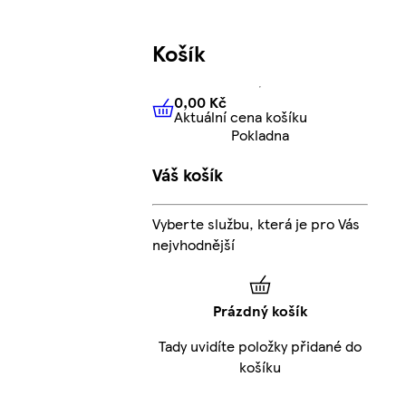
Košík
0,00 Kč
Aktuální cena košíku
0,00 Kč
Aktuální cena košíku
Pokladna
Váš košík
Vyberte službu, která je pro Vás
nejvhodnější
Prázdný košík
Tady uvidíte položky přidané do
košíku