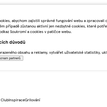
kies, abychom zajistili správné fungování webu a zpracovali 
ém případě zůstanou aktivní jen nezbytné cookies, které pot
odkaz Soukromí a cookies v patičce webu.
ících důvodů
azeného obsahu a reklamy, vytvářet uživatelské statistiky, uk
znam partnerů.
 Club
Inspirace
Grilování