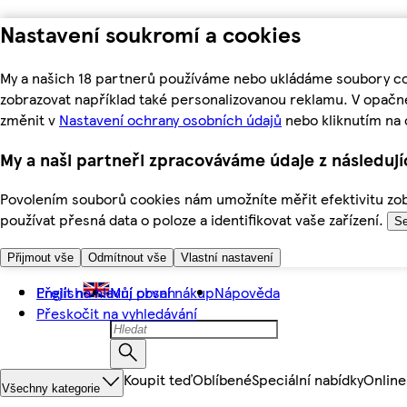
Nastavení soukromí a cookies
My a našich 18 partnerů používáme nebo ukládáme soubory coo
zobrazovat například také personalizovanou reklamu. V opačn
změnit v
Nastavení ochrany osobních údajů
nebo kliknutím na 
My a naši partneři zpracováváme údaje z následuj
Povolením souborů cookies nám umožníte měřit efektivitu zobr
používat přesná data o poloze a identifikovat vaše zařízení.
Se
Přijmout vše
Odmítnout vše
Vlastní nastavení
Přejít na hlavní obsah
English
Můj první nákup
Nápověda
Přeskočit na vyhledávání
Koupit teď
Oblíbené
Speciální nabídky
Online
Všechny kategorie