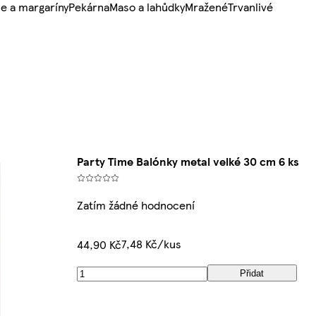
e a margaríny
Pekárna
Maso a lahůdky
Mražené
Trvanlivé
Party Time Balónky metal velké 30 cm 6 ks
Zatím žádné hodnocení
7,48 Kč/kus
44,90 Kč
Přidat