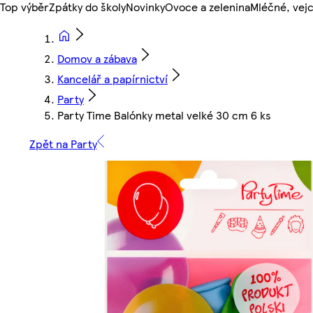
Top výběr
Zpátky do školy
Novinky
Ovoce a zelenina
Mléčné, vejc
Domov a zábava
Kancelář a papírnictví
Party
Party Time Balónky metal velké 30 cm 6 ks
Zpět na Party