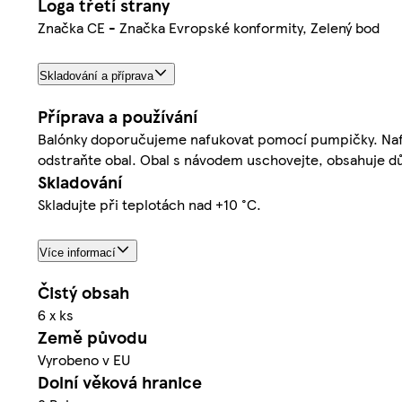
Loga třetí strany
Značka CE - Značka Evropské konformity, Zelený bod
Skladování a příprava
Příprava a používání
Balónky doporučujeme nafukovat pomocí pumpičky. Naf
odstraňte obal. Obal s návodem uschovejte, obsahuje dů
Skladování
Skladujte při teplotách nad +10 °C.
Více informací
Čistý obsah
6 x ks
Země původu
Vyrobeno v EU
Dolní věková hranice