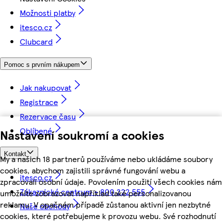
Možnosti platby
itesco.cz
Clubcard
Pomoc s prvním nákupem
Jak nakupovat
Registrace
Rezervace času
Oblíbené
Nastavení soukromí a cookies
Kontakt
My a našich 18 partnerů používáme nebo ukládáme soubory
cookies, abychom zajistili správné fungování webu a
itesco.cz
zpracovali osobní údaje. Povolením použití všech cookies nám
Zákaznické centrum - 800 222 555
umožníte zobrazovat například také personalizovanou
reklamu. V opačném případě zůstanou aktivní jen nezbytné
Naše obchody
cookies, které potřebujeme k provozu webu. Své rozhodnutí