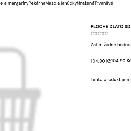
e a margaríny
Pekárna
Maso a lahůdky
Mražené
Trvanlivé
PLOCHE DLATO SD
Zatím žádné hodno
104,90 K
104,90 Kč
Tento produkt je 