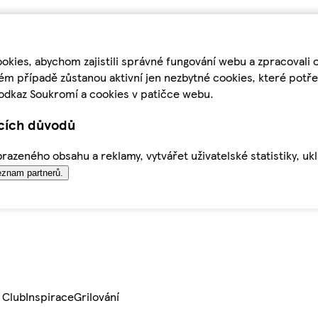
kies, abychom zajistili správné fungování webu a zpracovali 
ém případě zůstanou aktivní jen nezbytné cookies, které pot
odkaz Soukromí a cookies v patičce webu.
ících důvodů
azeného obsahu a reklamy, vytvářet uživatelské statistiky, uk
znam partnerů.
 Club
Inspirace
Grilování