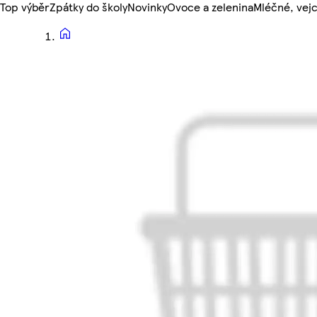
Top výběr
Zpátky do školy
Novinky
Ovoce a zelenina
Mléčné, vejc