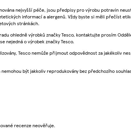
nována nejvyšší péče, jsou předpisy pro výrobu potravin neust
etetických informací a alergenů. Vždy byste si měli přečíst eti
etových stránkách.
 radu ohledně výrobků značky Tesco, kontaktujte prosím Odděl
se nejedná o výrobek značky Tesco.
ualizovány, Tesco nemůže přijmout odpovědnost za jakékoliv ne
a nemohou být jakkoliv reprodukovány bez předchozího souhla
ikované recenze neověřuje.