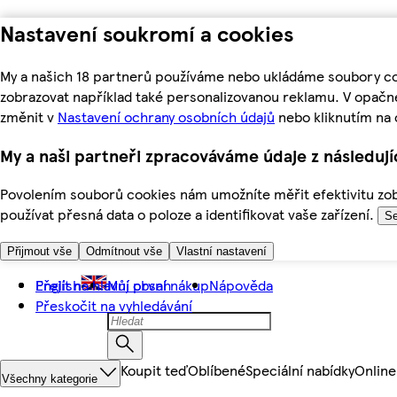
Nastavení soukromí a cookies
My a našich 18 partnerů používáme nebo ukládáme soubory coo
zobrazovat například také personalizovanou reklamu. V opačn
změnit v
Nastavení ochrany osobních údajů
nebo kliknutím na 
My a naši partneři zpracováváme údaje z následuj
Povolením souborů cookies nám umožníte měřit efektivitu zobr
používat přesná data o poloze a identifikovat vaše zařízení.
Se
Přijmout vše
Odmítnout vše
Vlastní nastavení
Přejít na hlavní obsah
English
Můj první nákup
Nápověda
Přeskočit na vyhledávání
Koupit teď
Oblíbené
Speciální nabídky
Online
Všechny kategorie