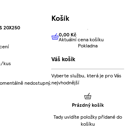
Košík
S 20X250
0,00 Kč
Aktuální cena košíku
0,00 Kč
Aktuální cena košíku
Pokladna
cení
Váš košík
č/kus
Vyberte službu, která je pro Vás
nejvhodnější
momentálně nedostupný.
Prázdný košík
Tady uvidíte položky přidané do
košíku