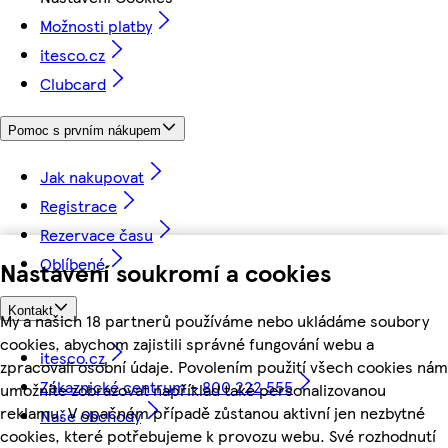
Možnosti platby
itesco.cz
Clubcard
Pomoc s prvním nákupem
Jak nakupovat
Registrace
Rezervace času
Oblíbené
Nastavení soukromí a cookies
Kontakt
My a našich 18 partnerů používáme nebo ukládáme soubory
cookies, abychom zajistili správné fungování webu a
itesco.cz
zpracovali osobní údaje. Povolením použití všech cookies nám
Zákaznické centrum - 800 222 555
umožníte zobrazovat například také personalizovanou
reklamu. V opačném případě zůstanou aktivní jen nezbytné
Naše obchody
cookies, které potřebujeme k provozu webu. Své rozhodnutí