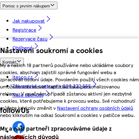
Pomoc s prvním nákupem
Jak nakupovat
Registrace
Rezervace času
Oblíbené
Nastavení soukromí a cookies
Kontakt
My a našich 18 partnerů používáme nebo ukládáme soubory
cookies, abychom zajistili správné fungování webu a
itesco.cz
zpracovali osobní údaje. Povolením použití všech cookies nám
Zákaznické centrum - 800 222 555
umožníte zobrazovat například také personalizovanou
reklamu. V opačném případě zůstanou aktivní jen nezbytné
Naše obchody
cookies, které potřebujeme k provozu webu. Své rozhodnutí
můžete kdykoliv změnit v
Nastavení ochrany osobních údajů
followUs
nebo kliknutím na odkaz Soukromí a cookies v patičce webu.
My a naši partneři zpracováváme údaje z
následujících důvodů