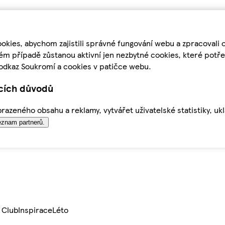
kies, abychom zajistili správné fungování webu a zpracovali 
ém případě zůstanou aktivní jen nezbytné cookies, které pot
odkaz Soukromí a cookies v patičce webu.
ících důvodů
azeného obsahu a reklamy, vytvářet uživatelské statistiky, uk
znam partnerů.
 Club
Inspirace
Léto