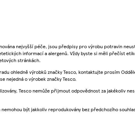
nována nejvyšší péče, jsou předpisy pro výrobu potravin neust
etetických informací a alergenů. Vždy byste si měli přečíst eti
etových stránkách.
 radu ohledně výrobků značky Tesco, kontaktujte prosím Odděl
se nejedná o výrobek značky Tesco.
ualizovány, Tesco nemůže přijmout odpovědnost za jakékoliv ne
a nemohou být jakkoliv reprodukovány bez předchozího souhla