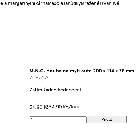
e a margaríny
Pekárna
Maso a lahůdky
Mražené
Trvanlivé
M.N.C. Houba na mytí auta 200 x 114 x 76 mm
Zatím žádné hodnocení
54,90 Kč/kus
54,90 Kč
Přidat