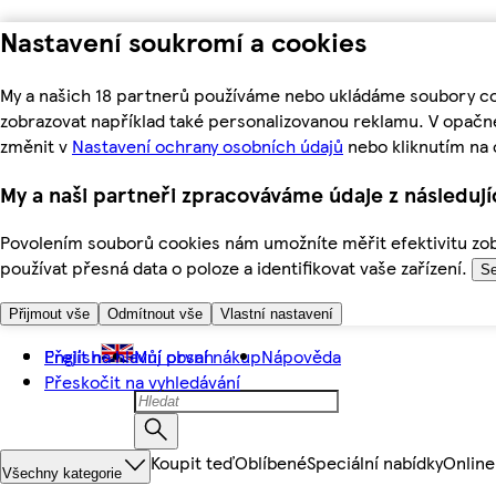
Nastavení soukromí a cookies
My a našich 18 partnerů používáme nebo ukládáme soubory coo
zobrazovat například také personalizovanou reklamu. V opačn
změnit v
Nastavení ochrany osobních údajů
nebo kliknutím na 
My a naši partneři zpracováváme údaje z následuj
Povolením souborů cookies nám umožníte měřit efektivitu zobr
používat přesná data o poloze a identifikovat vaše zařízení.
Se
Přijmout vše
Odmítnout vše
Vlastní nastavení
Přejít na hlavní obsah
English
Můj první nákup
Nápověda
Přeskočit na vyhledávání
Koupit teď
Oblíbené
Speciální nabídky
Online
Všechny kategorie