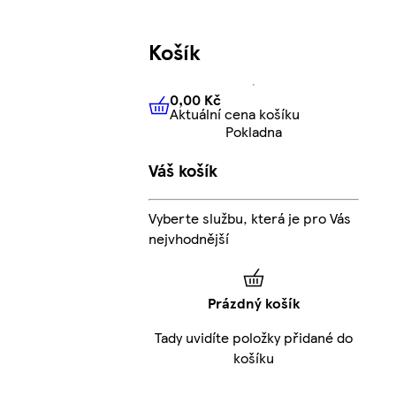
Košík
0,00 Kč
Aktuální cena košíku
0,00 Kč
Aktuální cena košíku
Pokladna
Váš košík
Vyberte službu, která je pro Vás
nejvhodnější
Prázdný košík
Tady uvidíte položky přidané do
košíku