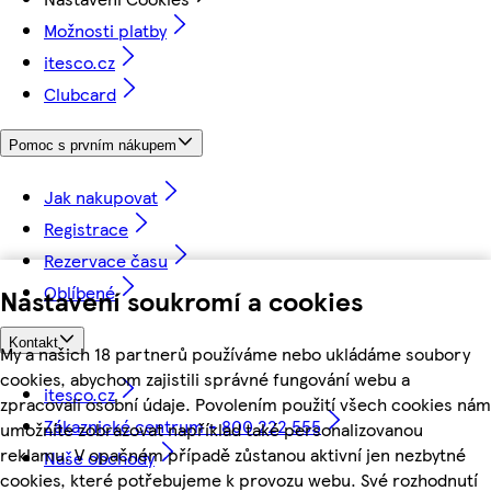
Možnosti platby
itesco.cz
Clubcard
Pomoc s prvním nákupem
Jak nakupovat
Registrace
Rezervace času
Oblíbené
Nastavení soukromí a cookies
Kontakt
My a našich 18 partnerů používáme nebo ukládáme soubory
cookies, abychom zajistili správné fungování webu a
itesco.cz
zpracovali osobní údaje. Povolením použití všech cookies nám
Zákaznické centrum - 800 222 555
umožníte zobrazovat například také personalizovanou
reklamu. V opačném případě zůstanou aktivní jen nezbytné
Naše obchody
cookies, které potřebujeme k provozu webu. Své rozhodnutí