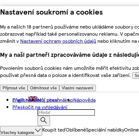
Nastavení soukromí a cookies
My a našich 18 partnerů používáme nebo ukládáme soubory coo
zobrazovat například také personalizovanou reklamu. V opačn
změnit v
Nastavení ochrany osobních údajů
nebo kliknutím na 
My a naši partneři zpracováváme údaje z následuj
Povolením souborů cookies nám umožníte měřit efektivitu zobr
používat přesná data o poloze a identifikovat vaše zařízení.
Se
Přijmout vše
Odmítnout vše
Vlastní nastavení
Přejít na hlavní obsah
English
Můj první nákup
Nápověda
Přeskočit na vyhledávání
Koupit teď
Oblíbené
Speciální nabídky
Online
Všechny kategorie