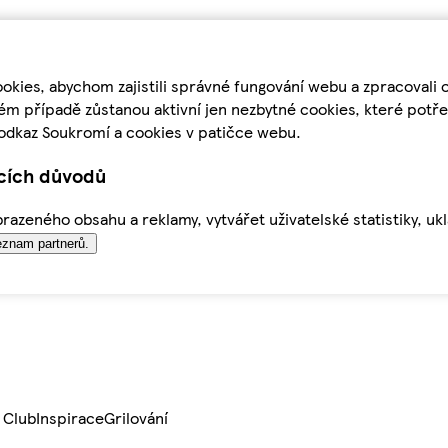
kies, abychom zajistili správné fungování webu a zpracovali 
ém případě zůstanou aktivní jen nezbytné cookies, které pot
odkaz Soukromí a cookies v patičce webu.
ících důvodů
azeného obsahu a reklamy, vytvářet uživatelské statistiky, uk
znam partnerů.
 Club
Inspirace
Grilování