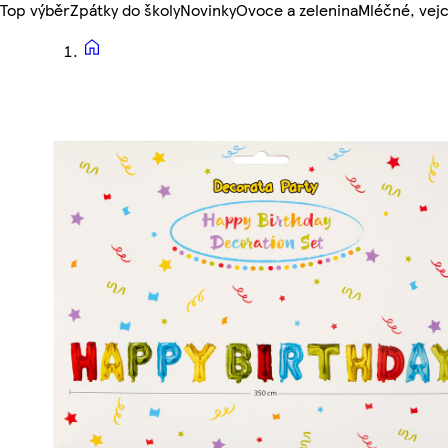
Top výběr
Zpátky do školy
Novinky
Ovoce a zelenina
Mléčné, vejc