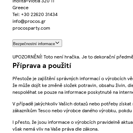
Inofita-Viotia 320 11
Greece
Tel: +30 22620 31434
info@procos.gr
procosparty.com
Bezpečnostní informace
UPOZORNĚNÍ! Toto není hračka. Je to dekorační předmě
Příprava a použití
Přestože je zajištění správných informací o výrobcích vě
že může dojít ke změně složek potravin, obsahu živin, di
nespoléhat se pouze na informace poskytnuté na intern
V případě jakýchkoliv Vašich dotazů nebo potřeby získat
zákazníkům Tesco nebo výrobce daného výrobku, pokdu 
I přesto, že jsou informace o výrobcích pravidelně akt
však nemá vliv na Vaše práva dle zákona.