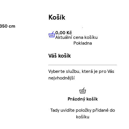
Košík
 350 cm
0,00 Kč
Aktuální cena košíku
0,00 Kč
Aktuální cena košíku
Pokladna
Váš košík
Vyberte službu, která je pro Vás
nejvhodnější
Prázdný košík
Tady uvidíte položky přidané do
košíku