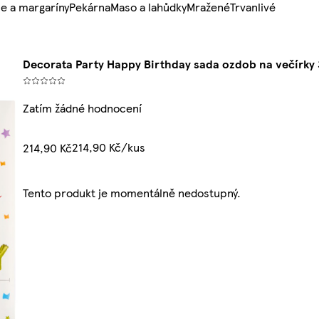
e a margaríny
Pekárna
Maso a lahůdky
Mražené
Trvanlivé
Decorata Party Happy Birthday sada ozdob na večírky
Zatím žádné hodnocení
214,90 Kč/kus
214,90 Kč
Tento produkt je momentálně nedostupný.