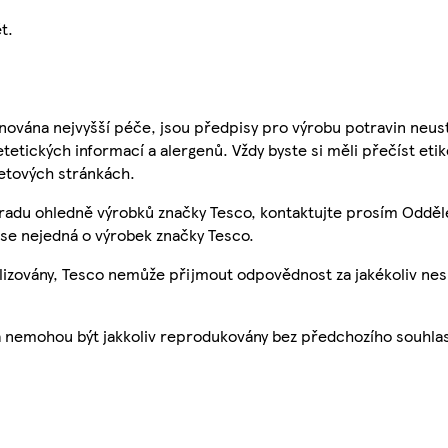
t.
nována nejvyšší péče, jsou předpisy pro výrobu potravin neust
etetických informací a alergenů. Vždy byste si měli přečíst eti
etových stránkách.
 radu ohledně výrobků značky Tesco, kontaktujte prosím Odděl
se nejedná o výrobek značky Tesco.
ualizovány, Tesco nemůže přijmout odpovědnost za jakékoliv ne
a nemohou být jakkoliv reprodukovány bez předchozího souhla