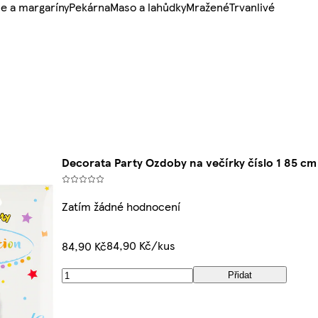
e a margaríny
Pekárna
Maso a lahůdky
Mražené
Trvanlivé
Decorata Party Ozdoby na večírky číslo 1 85 cm
Zatím žádné hodnocení
84,90 Kč/kus
84,90 Kč
Přidat