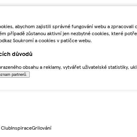
kies, abychom zajistili správné fungování webu a zpracovali 
ém případě zůstanou aktivní jen nezbytné cookies, které pot
odkaz Soukromí a cookies v patičce webu.
ících důvodů
azeného obsahu a reklamy, vytvářet uživatelské statistiky, uk
znam partnerů.
 Club
Inspirace
Grilování