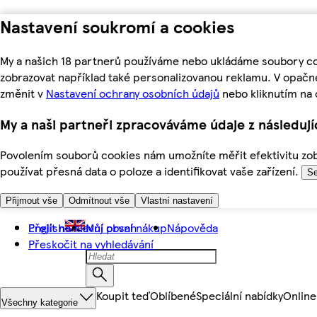
Nastavení soukromí a cookies
My a našich 18 partnerů používáme nebo ukládáme soubory coo
zobrazovat například také personalizovanou reklamu. V opačn
změnit v
Nastavení ochrany osobních údajů
nebo kliknutím na 
My a naši partneři zpracováváme údaje z následuj
Povolením souborů cookies nám umožníte měřit efektivitu zobr
používat přesná data o poloze a identifikovat vaše zařízení.
Se
Přijmout vše
Odmítnout vše
Vlastní nastavení
Přejít na hlavní obsah
English
Můj první nákup
Nápověda
Přeskočit na vyhledávání
Koupit teď
Oblíbené
Speciální nabídky
Online
Všechny kategorie