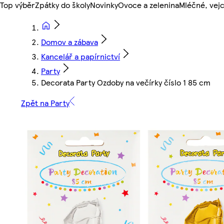
Top výběr
Zpátky do školy
Novinky
Ovoce a zelenina
Mléčné, vejc
Domov a zábava
Kancelář a papírnictví
Party
Decorata Party Ozdoby na večírky číslo 1 85 cm
Zpět na Party