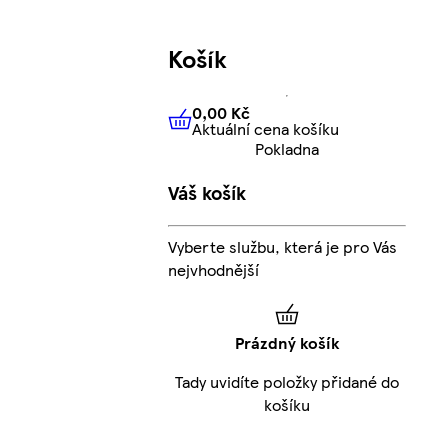
Košík
0,00 Kč
Aktuální cena košíku
0,00 Kč
Aktuální cena košíku
Pokladna
Váš košík
Vyberte službu, která je pro Vás
nejvhodnější
Prázdný košík
Tady uvidíte položky přidané do
košíku