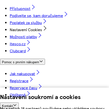
Přístupnost
Podívejte se, kam doručujeme
Poplatek za službu
Nastavení Cookies
Možnosti platby
itesco.cz
Clubcard
Pomoc s prvním nákupem
Jak nakupovat
Registrace
Rezervace času
Oblíbené
Nastavení soukromí a cookies
Kontakt
My a našich 18 partnerů používáme nebo ukládáme soubory