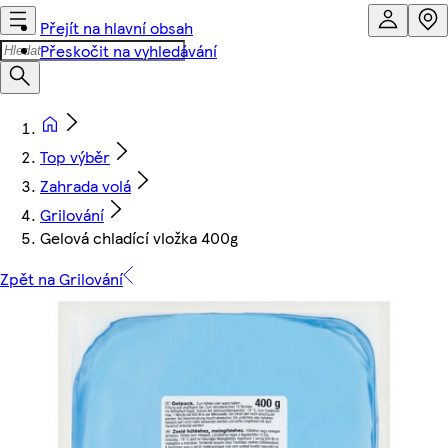
Přejít na hlavní obsah
Přeskočit na vyhledávání
Top výběr
Zahrada volá
Grilování
Gelová chladící vložka 400g
Zpět na Grilování