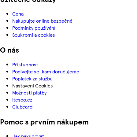
Cena
Nakupujte online bezpečně
Podmínky používání
Soukromí a cookies
O nás
Přístupnost
Podívejte se, kam doručujeme
Poplatek za službu
Nastavení Cookies
Možnosti platby
itesco.cz
Clubcard
Pomoc s prvním nákupem
Jak nakupovat