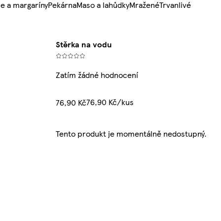
e a margaríny
Pekárna
Maso a lahůdky
Mražené
Trvanlivé
Stěrka na vodu
Zatím žádné hodnocení
76,90 Kč/kus
76,90 Kč
Tento produkt je momentálně nedostupný.