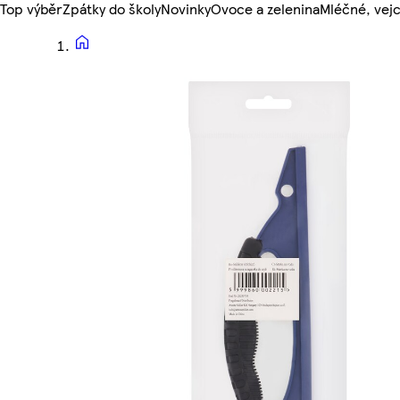
Top výběr
Zpátky do školy
Novinky
Ovoce a zelenina
Mléčné, vejc