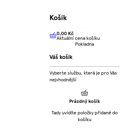
Košík
0,00 Kč
Aktuální cena košíku
0,00 Kč
Aktuální cena košíku
Pokladna
Váš košík
Vyberte službu, která je pro Vás
nejvhodnější
Prázdný košík
Tady uvidíte položky přidané do
košíku