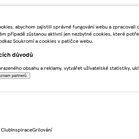
kies, abychom zajistili správné fungování webu a zpracovali 
ém případě zůstanou aktivní jen nezbytné cookies, které pot
odkaz Soukromí a cookies v patičce webu.
ících důvodů
azeného obsahu a reklamy, vytvářet uživatelské statistiky, uk
znam partnerů.
 Club
Inspirace
Grilování