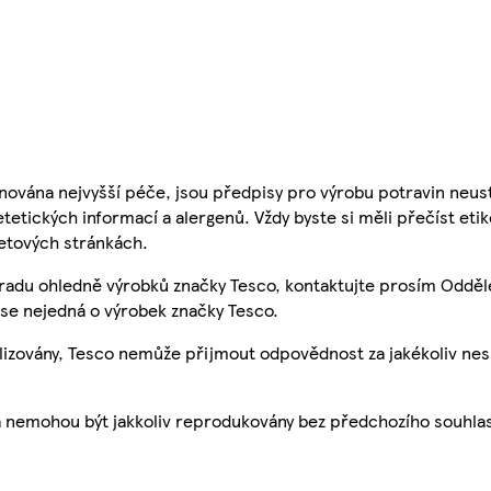
nována nejvyšší péče, jsou předpisy pro výrobu potravin neust
etetických informací a alergenů. Vždy byste si měli přečíst eti
etových stránkách.
 radu ohledně výrobků značky Tesco, kontaktujte prosím Odděl
se nejedná o výrobek značky Tesco.
ualizovány, Tesco nemůže přijmout odpovědnost za jakékoliv ne
a nemohou být jakkoliv reprodukovány bez předchozího souhla