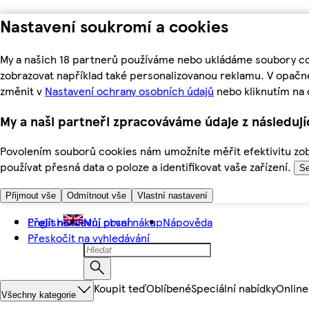
Nastavení soukromí a cookies
My a našich 18 partnerů používáme nebo ukládáme soubory coo
zobrazovat například také personalizovanou reklamu. V opačn
změnit v
Nastavení ochrany osobních údajů
nebo kliknutím na 
My a naši partneři zpracováváme údaje z následuj
Povolením souborů cookies nám umožníte měřit efektivitu zobr
používat přesná data o poloze a identifikovat vaše zařízení.
Se
Přijmout vše
Odmítnout vše
Vlastní nastavení
Přejít na hlavní obsah
English
Můj první nákup
Nápověda
Přeskočit na vyhledávání
Koupit teď
Oblíbené
Speciální nabídky
Online
Všechny kategorie