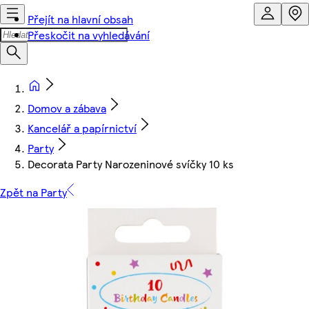
Přejít na hlavní obsah
Přeskočit na vyhledávání
Domov a zábava
Kancelář a papírnictví
Party
Decorata Party Narozeninové svíčky 10 ks
Zpět na Party