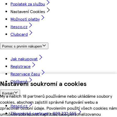
Poplatek za službu
Nastavení Cookies
Možnosti platby
itesco.cz
Clubcard
Pomoc s prvním nákupem
Jak nakupovat
Registrace
Rezervace času
Oblíbené
Nastavení soukromí a cookies
Kontakt
My a našich 18 partnerů používáme nebo ukládáme soubory
cookies, abychom zajistili správné fungování webu a
itesco.cz
zpracovali osobní údaje. Povolením použití všech cookies nám
Zákaznické centrum - 800 222 555
umožníte zobrazovat například také personalizovanou