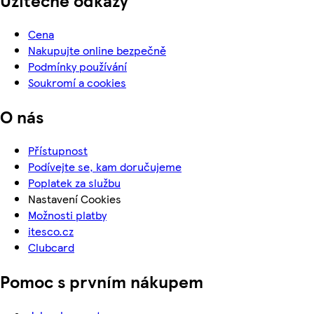
Užitečné odkazy
Cena
Nakupujte online bezpečně
Podmínky používání
Soukromí a cookies
O nás
Přístupnost
Podívejte se, kam doručujeme
Poplatek za službu
Nastavení Cookies
Možnosti platby
itesco.cz
Clubcard
Pomoc s prvním nákupem