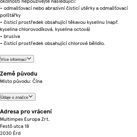
okolností nepoužívejte následující:
- odmašťovací nebo abrazivní čisticí utěrky a odmašťovací
polštářky
- čisticí prostředek obsahující těkavou kyselinu (např.
kyselina chlorovodíková, kyselina octová)
- brusiva
- čisticí prostředek obsahující chlorové bělidlo.
Více informací
Země původu
Misto původu: Čína
Údaje o značce
Adresa pro vrácení
Multimpex Europa Zrt.
Festő utca 18
2030 Érd