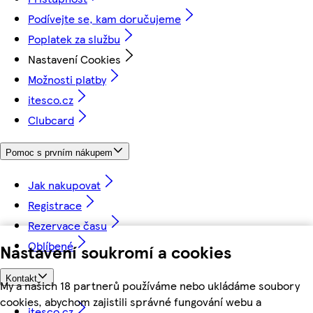
Podívejte se, kam doručujeme
Poplatek za službu
Nastavení Cookies
Možnosti platby
itesco.cz
Clubcard
Pomoc s prvním nákupem
Jak nakupovat
Registrace
Rezervace času
Oblíbené
Nastavení soukromí a cookies
Kontakt
My a našich 18 partnerů používáme nebo ukládáme soubory
cookies, abychom zajistili správné fungování webu a
itesco.cz