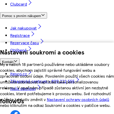
Clubcard
Pomoc s prvním nákupem
Jak nakupovat
Registrace
Rezervace času
Oblíbené
Nastavení soukromí a cookies
Kontakt
My a našich 18 partnerů používáme nebo ukládáme soubory
cookies, abychom zajistili správné fungování webu a
itesco.cz
zpracovali osobní údaje. Povolením použití všech cookies nám
Zákaznické centrum - 800 222 555
umožníte zobrazovat například také personalizovanou
reklamu. V opačném případě zůstanou aktivní jen nezbytné
Naše obchody
cookies, které potřebujeme k provozu webu. Své rozhodnutí
můžete kdykoliv změnit v
Nastavení ochrany osobních údajů
followUs
nebo kliknutím na odkaz Soukromí a cookies v patičce webu.