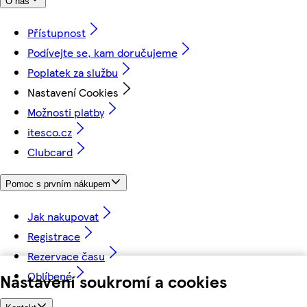
O nás
Přístupnost
Podívejte se, kam doručujeme
Poplatek za službu
Nastavení Cookies
Možnosti platby
itesco.cz
Clubcard
Pomoc s prvním nákupem
Jak nakupovat
Registrace
Rezervace času
Oblíbené
Nastavení soukromí a cookies