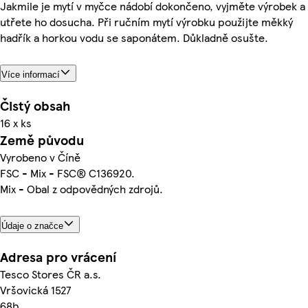
Jakmile je mytí v myčce nádobí dokončeno, vyjměte výrobek a
utřete ho dosucha. Při ručním mytí výrobku použijte měkký
hadřík a horkou vodu se saponátem. Důkladně osušte.
Více informací
Čistý obsah
16 x ks
Země původu
Vyrobeno v Číně
FSC - Mix - FSC® C136920.
Mix - Obal z odpovědných zdrojů.
Údaje o značce
Adresa pro vrácení
Tesco Stores ČR a.s.
Vršovická 1527
68b