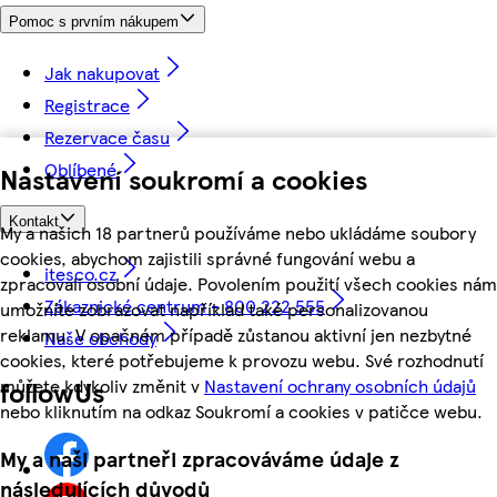
Pomoc s prvním nákupem
Jak nakupovat
Registrace
Rezervace času
Oblíbené
Nastavení soukromí a cookies
Kontakt
My a našich 18 partnerů používáme nebo ukládáme soubory
cookies, abychom zajistili správné fungování webu a
itesco.cz
zpracovali osobní údaje. Povolením použití všech cookies nám
Zákaznické centrum - 800 222 555
umožníte zobrazovat například také personalizovanou
reklamu. V opačném případě zůstanou aktivní jen nezbytné
Naše obchody
cookies, které potřebujeme k provozu webu. Své rozhodnutí
můžete kdykoliv změnit v
Nastavení ochrany osobních údajů
followUs
nebo kliknutím na odkaz Soukromí a cookies v patičce webu.
My a naši partneři zpracováváme údaje z
následujících důvodů