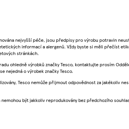
nována nejvyšší péče, jsou předpisy pro výrobu potravin neust
etetických informací a alergenů. Vždy byste si měli přečíst eti
etových stránkách.
 radu ohledně výrobků značky Tesco, kontaktujte prosím Odděl
se nejedná o výrobek značky Tesco.
ualizovány, Tesco nemůže přijmout odpovědnost za jakékoliv ne
a nemohou být jakkoliv reprodukovány bez předchozího souhla