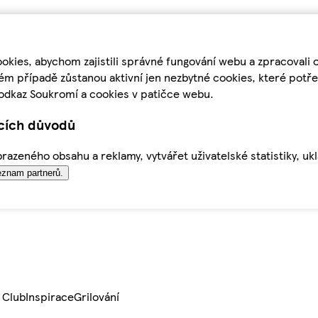
kies, abychom zajistili správné fungování webu a zpracovali 
ém případě zůstanou aktivní jen nezbytné cookies, které pot
odkaz Soukromí a cookies v patičce webu.
ících důvodů
azeného obsahu a reklamy, vytvářet uživatelské statistiky, uk
znam partnerů.
 Club
Inspirace
Grilování