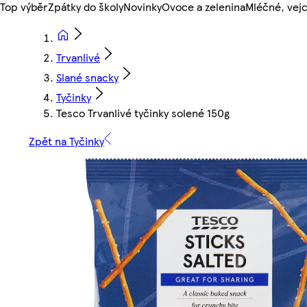
Top výběr
Zpátky do školy
Novinky
Ovoce a zelenina
Mléčné, vejc
Trvanlivé
Slané snacky
Tyčinky
Tesco Trvanlivé tyčinky solené 150g
Zpět na Tyčinky