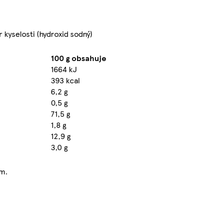
 kyselosti (hydroxid sodný)
100 g obsahuje
1664 kJ
393 kcal
6,2 g
0,5 g
71,5 g
1,8 g
12,9 g
3,0 g
am.