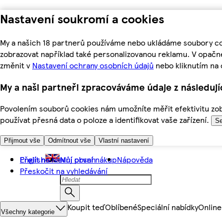
Nastavení soukromí a cookies
My a našich 18 partnerů používáme nebo ukládáme soubory coo
zobrazovat například také personalizovanou reklamu. V opačn
změnit v
Nastavení ochrany osobních údajů
nebo kliknutím na 
My a naši partneři zpracováváme údaje z následuj
Povolením souborů cookies nám umožníte měřit efektivitu zobr
používat přesná data o poloze a identifikovat vaše zařízení.
Se
Přijmout vše
Odmítnout vše
Vlastní nastavení
Přejít na hlavní obsah
English
Můj první nákup
Nápověda
Přeskočit na vyhledávání
Koupit teď
Oblíbené
Speciální nabídky
Online
Všechny kategorie