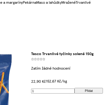
e a margaríny
Pekárna
Maso a lahůdky
Mražené
Trvanlivé
Tesco Trvanlivé tyčinky solené 150g
Zatím žádné hodnocení
152,67 Kč/kg
22,90 Kč
Přidat