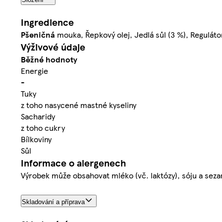
Ingredience
Pšeničná
mouka, Řepkový olej, Jedlá sůl (3 %), Regulátor
Výživové údaje
Běžné hodnoty
Energie
-
Tuky
z toho nasycené mastné kyseliny
Sacharidy
z toho cukry
Bílkoviny
Sůl
Informace o alergenech
Výrobek může obsahovat mléko (vč. laktózy), sóju a sez
Skladování a příprava