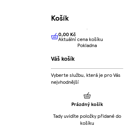
Košík
0,00 Kč
Aktuální cena košíku
0,00 Kč
Aktuální cena košíku
Pokladna
Váš košík
Vyberte službu, která je pro Vás
nejvhodnější
Prázdný košík
Tady uvidíte položky přidané do
košíku