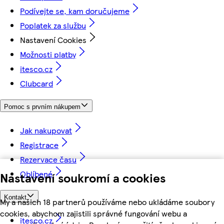
Podívejte se, kam doručujeme
Poplatek za službu
Nastavení Cookies
Možnosti platby
itesco.cz
Clubcard
Pomoc s prvním nákupem
Jak nakupovat
Registrace
Rezervace času
Oblíbené
Nastavení soukromí a cookies
Kontakt
My a našich 18 partnerů používáme nebo ukládáme soubory
cookies, abychom zajistili správné fungování webu a
itesco.cz