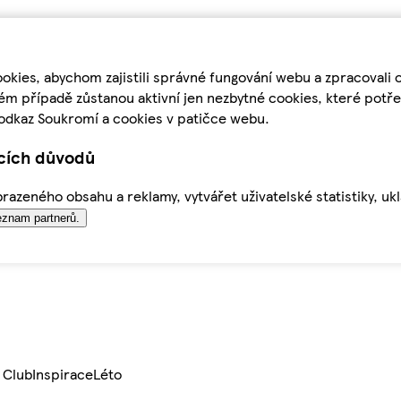
kies, abychom zajistili správné fungování webu a zpracovali 
ém případě zůstanou aktivní jen nezbytné cookies, které pot
odkaz Soukromí a cookies v patičce webu.
ících důvodů
azeného obsahu a reklamy, vytvářet uživatelské statistiky, uk
znam partnerů.
 Club
Inspirace
Léto