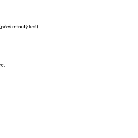
(přeškrtnutý koš)
ce.