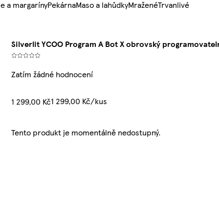
e a margaríny
Pekárna
Maso a lahůdky
Mražené
Trvanlivé
Silverlit YCOO Program A Bot X obrovský programovatel
Zatím žádné hodnocení
1 299,00 Kč/kus
1 299,00 Kč
Tento produkt je momentálně nedostupný.