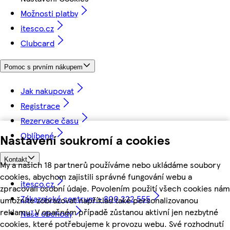
Možnosti platby
itesco.cz
Clubcard
Pomoc s prvním nákupem
Jak nakupovat
Registrace
Rezervace času
Oblíbené
Nastavení soukromí a cookies
Kontakt
My a našich 18 partnerů používáme nebo ukládáme soubory
cookies, abychom zajistili správné fungování webu a
itesco.cz
zpracovali osobní údaje. Povolením použití všech cookies nám
Zákaznické centrum - 800 222 555
umožníte zobrazovat například také personalizovanou
reklamu. V opačném případě zůstanou aktivní jen nezbytné
Naše obchody
cookies, které potřebujeme k provozu webu. Své rozhodnutí