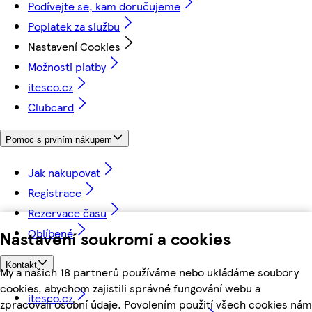
Podívejte se, kam doručujeme
Poplatek za službu
Nastavení Cookies
Možnosti platby
itesco.cz
Clubcard
Pomoc s prvním nákupem
Jak nakupovat
Registrace
Rezervace času
Oblíbené
Nastavení soukromí a cookies
Kontakt
My a našich 18 partnerů používáme nebo ukládáme soubory
cookies, abychom zajistili správné fungování webu a
itesco.cz
zpracovali osobní údaje. Povolením použití všech cookies nám