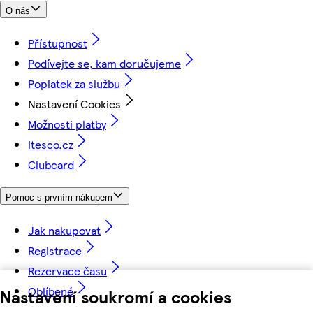
O nás
Přístupnost
Podívejte se, kam doručujeme
Poplatek za službu
Nastavení Cookies
Možnosti platby
itesco.cz
Clubcard
Pomoc s prvním nákupem
Jak nakupovat
Registrace
Rezervace času
Oblíbené
Nastavení soukromí a cookies