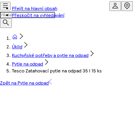
Přejít na hlavní obsah
Přeskočit na vyhledávání
Úklid
Kuchyňské potřeby a pytle na odpad
Pytle na odpad
Tesco Zatahovací pytle na odpad 35 l 15 ks
Zpět na Pytle na odpad