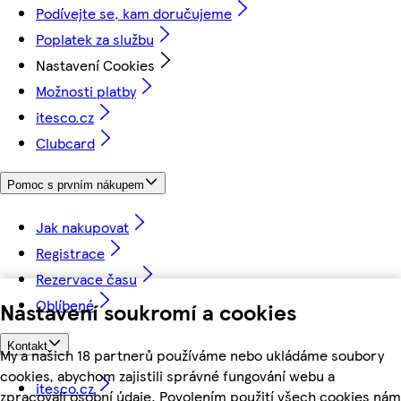
Podívejte se, kam doručujeme
Poplatek za službu
Nastavení Cookies
Možnosti platby
itesco.cz
Clubcard
Pomoc s prvním nákupem
Jak nakupovat
Registrace
Rezervace času
Oblíbené
Nastavení soukromí a cookies
Kontakt
My a našich 18 partnerů používáme nebo ukládáme soubory
cookies, abychom zajistili správné fungování webu a
itesco.cz
zpracovali osobní údaje. Povolením použití všech cookies nám