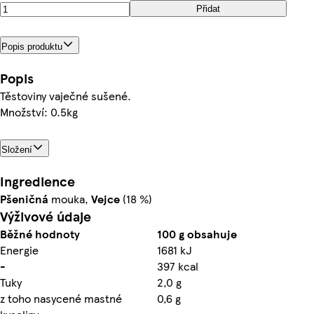
Přidat
Popis produktu
Popis
Těstoviny vaječné sušené.
Množství: 0.5kg
Složení
Ingredience
Pšeničná
mouka,
Vejce
(18 %)
Výživové údaje
Běžné hodnoty
100 g obsahuje
Energie
1681 kJ
-
397 kcal
Tuky
2,0 g
z toho nasycené mastné
0,6 g