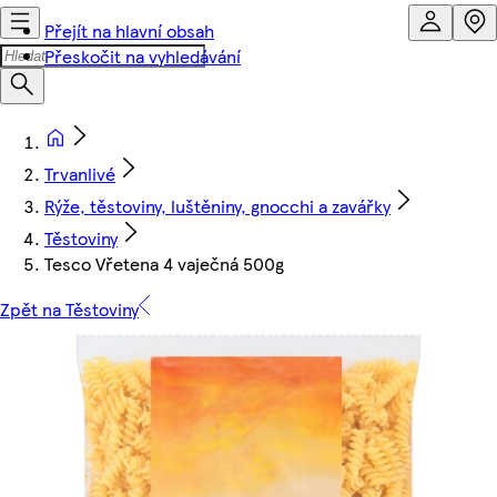
Přejít na hlavní obsah
Přeskočit na vyhledávání
Trvanlivé
Rýže, těstoviny, luštěniny, gnocchi a zavářky
Těstoviny
Tesco Vřetena 4 vaječná 500g
Zpět na Těstoviny