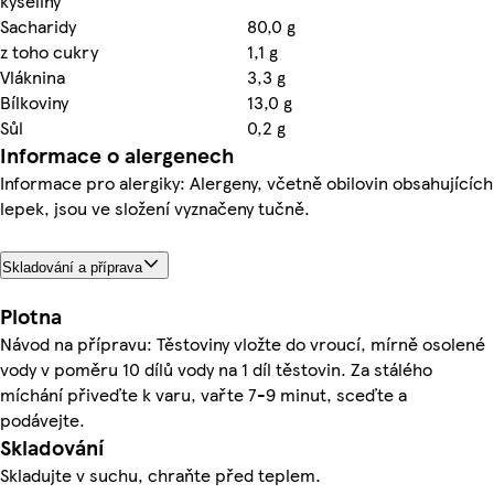
kyseliny
Sacharidy
80,0 g
z toho cukry
1,1 g
Vláknina
3,3 g
Bílkoviny
13,0 g
Sůl
0,2 g
Informace o alergenech
Informace pro alergiky: Alergeny, včetně obilovin obsahujících
lepek, jsou ve složení vyznačeny tučně.
Skladování a příprava
Plotna
Návod na přípravu: Těstoviny vložte do vroucí, mírně osolené
vody v poměru 10 dílů vody na 1 díl těstovin. Za stálého
míchání přiveďte k varu, vařte 7-9 minut, sceďte a
podávejte.
Skladování
Skladujte v suchu, chraňte před teplem.