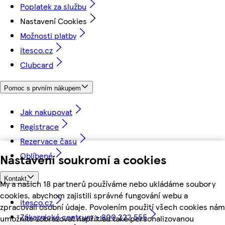
Poplatek za službu
Nastavení Cookies
Možnosti platby
itesco.cz
Clubcard
Pomoc s prvním nákupem
Jak nakupovat
Registrace
Rezervace času
Oblíbené
Nastavení soukromí a cookies
Kontakt
My a našich 18 partnerů používáme nebo ukládáme soubory
cookies, abychom zajistili správné fungování webu a
itesco.cz
zpracovali osobní údaje. Povolením použití všech cookies nám
Zákaznické centrum - 800 222 555
umožníte zobrazovat například také personalizovanou