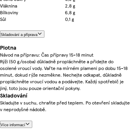
Vláknina
2,8 g
Bílkoviny
6,8 g
Sůl
0,1 g
Skladování a příprava
Plotna
Návod na přípravu: Čas přípravy 15-18 minut
Rýži (50 g/osoba) důkladně propláchněte a přidejte do
osolené vroucí vody. Vařte na mírném plameni po dobu 15-18
minut, dokud rýže nezměkne. Nechejte odkapat, důkladně
propláchněte vroucí vodou a podávejte. Každý spotřebič je
jiný, toto jsou pouze orientační pokyny.
Skladování
Skladujte v suchu, chraňte před teplem. Po otevření skladujte
v neprodyšné nádobě.
Více informací