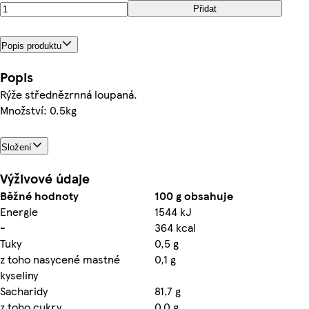
Přidat
Popis produktu
Popis
Rýže střednězrnná loupaná.
Množství: 0.5kg
Složení
Výživové údaje
Běžné hodnoty
100 g obsahuje
Energie
1544 kJ
-
364 kcal
Tuky
0,5 g
z toho nasycené mastné
0,1 g
kyseliny
Sacharidy
81,7 g
z toho cukry
0,0 g