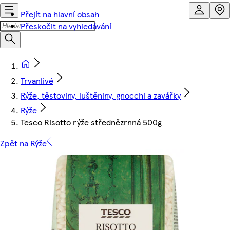
Přejít na hlavní obsah
Přeskočit na vyhledávání
Trvanlivé
Rýže, těstoviny, luštěniny, gnocchi a zavářky
Rýže
Tesco Risotto rýže střednězrnná 500g
Zpět na Rýže