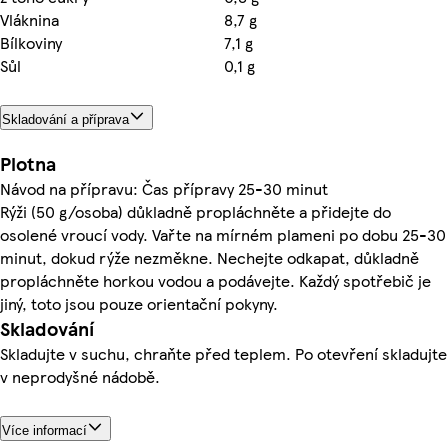
Vláknina
8,7 g
Bílkoviny
7,1 g
Sůl
0,1 g
Skladování a příprava
Plotna
Návod na přípravu: Čas přípravy 25-30 minut
Rýži (50 g/osoba) důkladně propláchněte a přidejte do
osolené vroucí vody. Vařte na mírném plameni po dobu 25-30
minut, dokud rýže nezměkne. Nechejte odkapat, důkladně
propláchněte horkou vodou a podávejte. Každý spotřebič je
jiný, toto jsou pouze orientační pokyny.
Skladování
Skladujte v suchu, chraňte před teplem. Po otevření skladujte
v neprodyšné nádobě.
Více informací