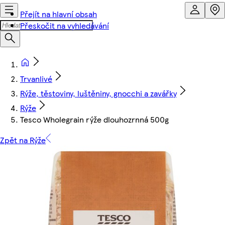
Přejít na hlavní obsah
Přeskočit na vyhledávání
Trvanlivé
Rýže, těstoviny, luštěniny, gnocchi a zavářky
Rýže
Tesco Wholegrain rýže dlouhozrnná 500g
Zpět na Rýže