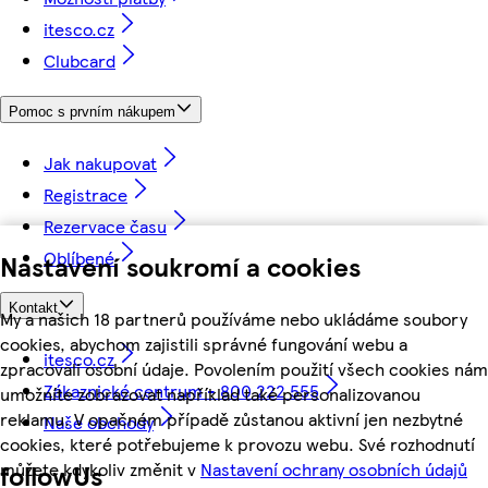
itesco.cz
Clubcard
Pomoc s prvním nákupem
Jak nakupovat
Registrace
Rezervace času
Oblíbené
Nastavení soukromí a cookies
Kontakt
My a našich 18 partnerů používáme nebo ukládáme soubory
cookies, abychom zajistili správné fungování webu a
itesco.cz
zpracovali osobní údaje. Povolením použití všech cookies nám
Zákaznické centrum - 800 222 555
umožníte zobrazovat například také personalizovanou
reklamu. V opačném případě zůstanou aktivní jen nezbytné
Naše obchody
cookies, které potřebujeme k provozu webu. Své rozhodnutí
můžete kdykoliv změnit v
Nastavení ochrany osobních údajů
followUs