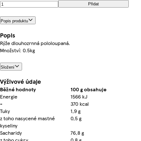
Přidat
Popis produktu
Popis
Rýže dlouhozrnná pololoupaná.
Množství: 0.5kg
Složení
Výživové údaje
Běžné hodnoty
100 g obsahuje
Energie
1566 kJ
-
370 kcal
Tuky
1,9 g
z toho nasycené mastné
0,5 g
kyseliny
Sacharidy
76,8 g
z toho cukry
0,8 g