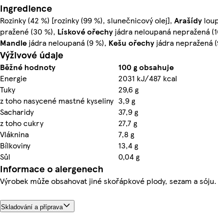
Ingredience
Rozinky (42 %) [rozinky (99 %), slunečnicový olej],
Arašídy
lou
pražené (30 %),
Lískové
ořechy
jádra neloupaná nepražená (1
Mandle
jádra neloupaná (9 %),
Kešu
ořechy
jádra nepražená (
Výživové údaje
Běžné hodnoty
100 g obsahuje
Energie
2031 kJ/487 kcal
Tuky
29,6 g
z toho nasycené mastné kyseliny
3,9 g
Sacharidy
37,9 g
z toho cukry
27,7 g
Vláknina
7,8 g
Bílkoviny
13,4 g
Sůl
0,04 g
Informace o alergenech
Výrobek může obsahovat jiné skořápkové plody, sezam a sóju.
Skladování a příprava