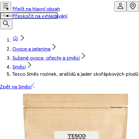
Přejít na hlavní obsah
Přeskočit na vyhledávání
Ovoce a zelenina
Sušené ovoce, ořechy a směsi
Směsi
Tesco Směs rozinek, arašídů a jader skořápkových plod
Zpět na Směsi