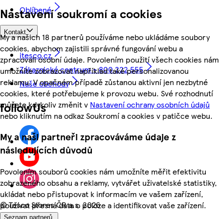
Oblíbené
Nastavení soukromí a cookies
Kontakt
My a našich 18 partnerů používáme nebo ukládáme soubory
cookies, abychom zajistili správné fungování webu a
itesco.cz
zpracovali osobní údaje. Povolením použití všech cookies nám
Zákaznické centrum - 800 222 555
umožníte zobrazovat například také personalizovanou
reklamu. V opačném případě zůstanou aktivní jen nezbytné
Naše obchody
cookies, které potřebujeme k provozu webu. Své rozhodnutí
můžete kdykoliv změnit v
Nastavení ochrany osobních údajů
followUs
nebo kliknutím na odkaz Soukromí a cookies v patičce webu.
My a naši partneři zpracováváme údaje z
následujících důvodů
Povolením souborů cookies nám umožníte měřit efektivitu
zobrazeného obsahu a reklamy, vytvářet uživatelské statistiky,
ukládat nebo přistupovat k informacím ve vašem zařízení,
©
Tesco Stores ČR a.s. 2026
používat přesná data o poloze a identifikovat vaše zařízení.
Seznam partnerů.