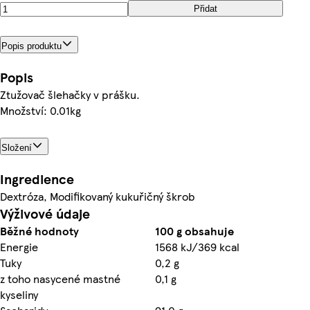
Přidat
Popis produktu
Popis
Ztužovač šlehačky v prášku.
Množství: 0.01kg
Složení
Ingredience
Dextróza, Modifikovaný kukuřičný škrob
Výživové údaje
Běžné hodnoty
100 g obsahuje
Energie
1568 kJ/369 kcal
Tuky
0,2 g
z toho nasycené mastné
0,1 g
kyseliny