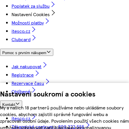
Poplatek za službu
Nastavení Cookies
Možnosti platby
itesco.cz
Clubcard
Pomoc s prvním nákupem
Jak nakupovat
Registrace
Rezervace času
Oblíbené
Nastavení soukromí a cookies
Kontakt
My a našich 18 partnerů používáme nebo ukládáme soubory
cookies, abychom zajistili správné fungování webu a
itesco.cz
zpracovali osobní údaje. Povolením použití všech cookies nám
Zákaznické centrum - 800 222 555
umožníte zobrazovat například také personalizovanou