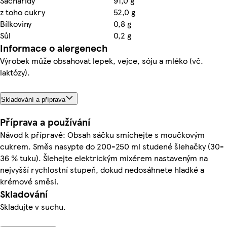
Sacharidy
91,0 g
z toho cukry
52,0 g
Bílkoviny
0,8 g
Sůl
0,2 g
Informace o alergenech
Výrobek může obsahovat lepek, vejce, sóju a mléko (vč.
laktózy).
Skladování a příprava
Příprava a používání
Návod k přípravě: Obsah sáčku smíchejte s moučkovým
cukrem. Směs nasypte do 200-250 ml studené šlehačky (30-
36 % tuku). Šlehejte elektrickým mixérem nastaveným na
nejvyšší rychlostní stupeň, dokud nedosáhnete hladké a
krémové směsi.
Skladování
Skladujte v suchu.