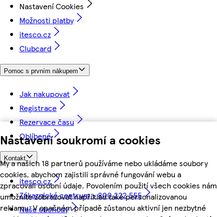
Nastavení Cookies
Možnosti platby
itesco.cz
Clubcard
Pomoc s prvním nákupem
Jak nakupovat
Registrace
Rezervace času
Oblíbené
Nastavení soukromí a cookies
Kontakt
My a našich 18 partnerů používáme nebo ukládáme soubory
cookies, abychom zajistili správné fungování webu a
itesco.cz
zpracovali osobní údaje. Povolením použití všech cookies nám
Zákaznické centrum - 800 222 555
umožníte zobrazovat například také personalizovanou
reklamu. V opačném případě zůstanou aktivní jen nezbytné
Naše obchody