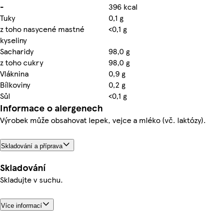
-
396 kcal
Tuky
0,1 g
z toho nasycené mastné
<0,1 g
kyseliny
Sacharidy
98,0 g
z toho cukry
98,0 g
Vláknina
0,9 g
Bílkoviny
0,2 g
Sůl
<0,1 g
Informace o alergenech
Výrobek může obsahovat lepek, vejce a mléko (vč. laktózy).
Skladování a příprava
Skladování
Skladujte v suchu.
Více informací