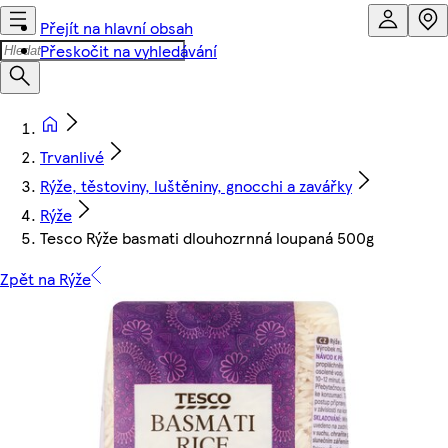
Přejít na hlavní obsah
Přeskočit na vyhledávání
Trvanlivé
Rýže, těstoviny, luštěniny, gnocchi a zavářky
Rýže
Tesco Rýže basmati dlouhozrnná loupaná 500g
Zpět na Rýže