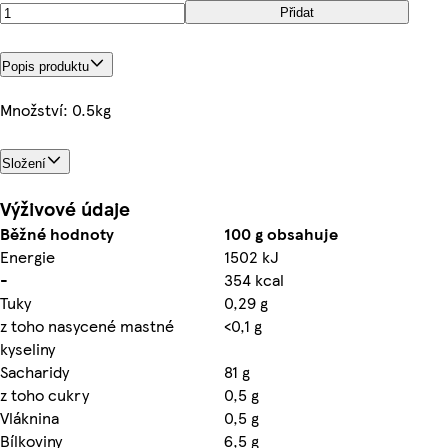
Přidat
Popis produktu
Množství: 0.5kg
Složení
Výživové údaje
Běžné hodnoty
100 g obsahuje
Energie
1502 kJ
-
354 kcal
Tuky
0,29 g
z toho nasycené mastné
<0,1 g
kyseliny
Sacharidy
81 g
z toho cukry
0,5 g
Vláknina
0,5 g
Bílkoviny
6,5 g