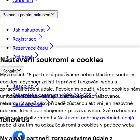
Clubcard
Pomoc s prvním nákupem
Jak nakupovat
Registrace
Rezervace času
Oblíbené
Nastavení soukromí a cookies
Kontakt
My a našich 18 partnerů používáme nebo ukládáme soubory
cookies, abychom zajistili správné fungování webu a
itesco.cz
zpracovali osobní údaje. Povolením použití všech cookies nám
Zákaznické centrum - 800 222 555
umožníte zobrazovat například také personalizovanou
reklamu. V opačném případě zůstanou aktivní jen nezbytné
Naše obchody
cookies, které potřebujeme k provozu webu. Své rozhodnutí
můžete kdykoliv změnit v
Nastavení ochrany osobních údajů
followUs
nebo kliknutím na odkaz Soukromí a cookies v patičce webu.
My a naši partneři zpracováváme údaje z