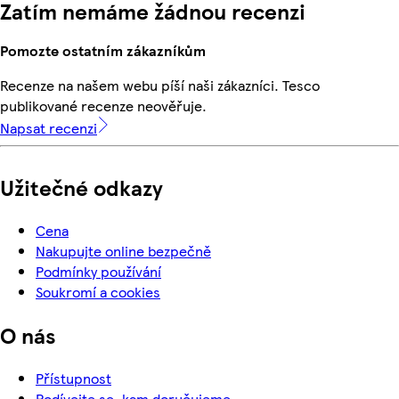
Zatím nemáme žádnou recenzi
Pomozte ostatním zákazníkům
Recenze na našem webu píší naši zákazníci. Tesco
publikované recenze neověřuje.
Napsat recenzi
Užitečné odkazy
Cena
Nakupujte online bezpečně
Podmínky používání
Soukromí a cookies
O nás
Přístupnost
Podívejte se, kam doručujeme