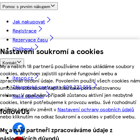
Pomoc s prvním nákupem
Jak nakupovat
Registrace
Rezervace času
Oblíbené
Nastavení soukromí a cookies
Kontakt
My a našich 18 partnerů používáme nebo ukládáme soubory
cookies, abychom zajistili správné fungování webu a
itesco.cz
zpracovali osobní údaje. Povolením použití všech cookies nám
Zákaznické centrum - 800 222 555
umožníte zobrazovat například také personalizovanou
reklamu. V opačném případě zůstanou aktivní jen nezbytné
Naše obchody
cookies, které potřebujeme k provozu webu. Své rozhodnutí
můžete kdykoliv změnit v
Nastavení ochrany osobních údajů
followUs
nebo kliknutím na odkaz Soukromí a cookies v patičce webu.
My a naši partneři zpracováváme údaje z
následujících důvodů