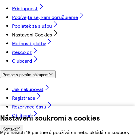
Přístupnost
Podívejte se, kam doručujeme
Poplatek za službu
Nastavení Cookies
Možnosti platby
itesco.cz
Clubcard
Pomoc s prvním nákupem
Jak nakupovat
Registrace
Rezervace času
Oblíbené
Nastavení soukromí a cookies
Kontakt
My a našich 18 partnerů používáme nebo ukládáme soubory