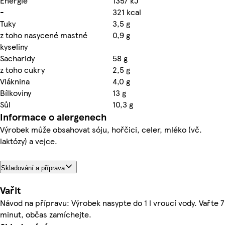
Energie
1357 kJ
-
321 kcal
Tuky
3,5 g
z toho nasycené mastné
0,9 g
kyseliny
Sacharidy
58 g
z toho cukry
2,5 g
Vláknina
4,0 g
Bílkoviny
13 g
Sůl
10,3 g
Informace o alergenech
Výrobek může obsahovat sóju, hořčici, celer, mléko (vč.
laktózy) a vejce.
Skladování a příprava
Vařit
Návod na přípravu: Výrobek nasypte do 1 l vroucí vody. Vařte 7
minut, občas zamíchejte.