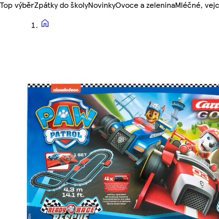
Top výběr
Zpátky do školy
Novinky
Ovoce a zelenina
Mléčné, vejc