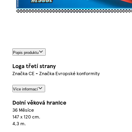
Popis produktu
Loga třetí strany
Značka CE - Značka Evropské konformity
Více informací
Dolní věková hranice
36 Měsíce
147 x 120 cm.
4,3 m.