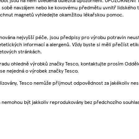
 neboť jsou na něm uvedena důležitá upozornění. UPOZORNĚNÍ! 
 k sobě navzájem nebo ke kovovému předmětu uvnitř lidského 
dechnut magnetů vyhledejte okamžitou lékařskou pomoc.
nována nejvyšší péče, jsou předpisy pro výrobu potravin neust
etetických informací a alergenů. Vždy byste si měli přečíst eti
etových stránkách.
 radu ohledně výrobků značky Tesco, kontaktujte prosím Odděl
se nejedná o výrobek značky Tesco.
ualizovány, Tesco nemůže přijmout odpovědnost za jakékoliv ne
a nemohou být jakkoliv reprodukovány bez předchozího souhla