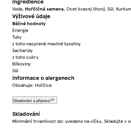
Ingredience
Voda,
Hořčičná
semena
, Ocet kvasný lihový, Sůl, Kurk
Výživové údaje
Běžné hodnoty
Energie
Tuky
z toho nasycené mastné kyseliny
Sacharidy
z toho cukry
Bílkoviny
Sůl
Informace o alergenech
Obsahuje: Hořčice
Skladování a příprava
Skladování
Minimální trvanlivost do: uvedeno na víčku. Skladujte v