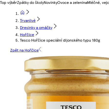
Top výběr
Zpátky do školy
Novinky
Ovoce a zelenina
Mléčné, vejc
Trvanlivé
Dresinky a omáčky
Hořčice
Tesco Hořčice speciální dijonského typu 180g
Zpět na Hořčice