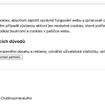
kies, abychom zajistili správné fungování webu a zpracovali 
ém případě zůstanou aktivní jen nezbytné cookies, které pot
odkaz Soukromí a cookies v patičce webu.
ících důvodů
azeného obsahu a reklamy, vytvářet uživatelské statistiky, uk
znam partnerů.
 Club
Inspirace
Léto