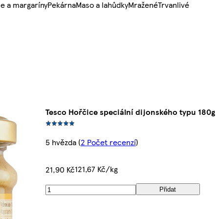
e a margaríny
Pekárna
Maso a lahůdky
Mražené
Trvanlivé
Tesco Hořčice speciální dijonského typu 180g
5 hvězda
(
2 Počet recenzí
)
121,67 Kč/kg
21,90 Kč
Přidat