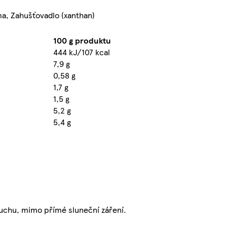
uma, Zahušťovadlo (xanthan)
100 g produktu
444 kJ/107 kcal
7,9 g
0,58 g
1,7 g
1,5 g
5,2 g
5,4 g
 suchu, mimo přímé sluneční záření.