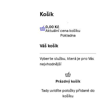
Košík
0,00 Kč
Aktuální cena košíku
0,00 Kč
Aktuální cena košíku
Pokladna
Váš košík
Vyberte službu, která je pro Vás
nejvhodnější
Prázdný košík
Tady uvidíte položky přidané do
košíku