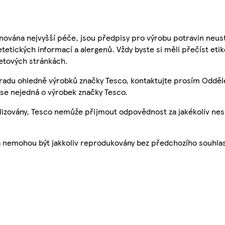
nována nejvyšší péče, jsou předpisy pro výrobu potravin neust
etetických informací a alergenů. Vždy byste si měli přečíst eti
etových stránkách.
 radu ohledně výrobků značky Tesco, kontaktujte prosím Odděl
se nejedná o výrobek značky Tesco.
ualizovány, Tesco nemůže přijmout odpovědnost za jakékoliv ne
a nemohou být jakkoliv reprodukovány bez předchozího souhla