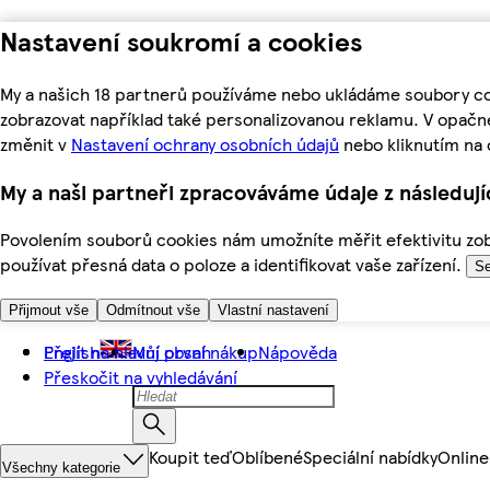
Nastavení soukromí a cookies
My a našich 18 partnerů používáme nebo ukládáme soubory coo
zobrazovat například také personalizovanou reklamu. V opačn
změnit v
Nastavení ochrany osobních údajů
nebo kliknutím na 
My a naši partneři zpracováváme údaje z následuj
Povolením souborů cookies nám umožníte měřit efektivitu zobr
používat přesná data o poloze a identifikovat vaše zařízení.
Se
Přijmout vše
Odmítnout vše
Vlastní nastavení
Přejít na hlavní obsah
English
Můj první nákup
Nápověda
Přeskočit na vyhledávání
Koupit teď
Oblíbené
Speciální nabídky
Online
Všechny kategorie