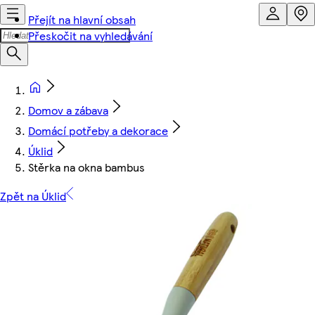
Přejít na hlavní obsah
Přeskočit na vyhledávání
Domov a zábava
Domácí potřeby a dekorace
Úklid
Stěrka na okna bambus
Zpět na Úklid