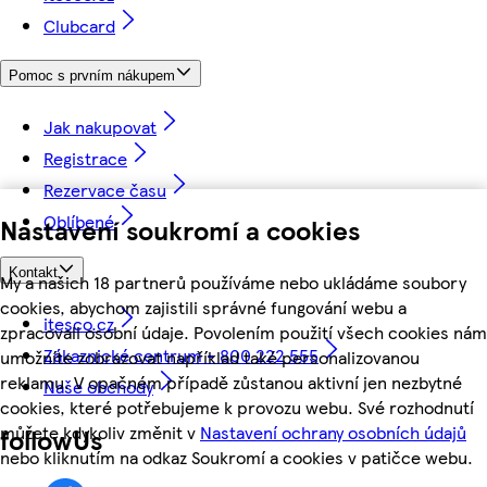
Clubcard
Pomoc s prvním nákupem
Jak nakupovat
Registrace
Rezervace času
Oblíbené
Nastavení soukromí a cookies
Kontakt
My a našich 18 partnerů používáme nebo ukládáme soubory
cookies, abychom zajistili správné fungování webu a
itesco.cz
zpracovali osobní údaje. Povolením použití všech cookies nám
Zákaznické centrum - 800 222 555
umožníte zobrazovat například také personalizovanou
reklamu. V opačném případě zůstanou aktivní jen nezbytné
Naše obchody
cookies, které potřebujeme k provozu webu. Své rozhodnutí
můžete kdykoliv změnit v
Nastavení ochrany osobních údajů
followUs
nebo kliknutím na odkaz Soukromí a cookies v patičce webu.