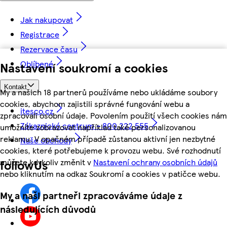
Jak nakupovat
Registrace
Rezervace času
Oblíbené
Nastavení soukromí a cookies
Kontakt
My a našich 18 partnerů používáme nebo ukládáme soubory
cookies, abychom zajistili správné fungování webu a
itesco.cz
zpracovali osobní údaje. Povolením použití všech cookies nám
Zákaznické centrum - 800 222 555
umožníte zobrazovat například také personalizovanou
reklamu. V opačném případě zůstanou aktivní jen nezbytné
Naše obchody
cookies, které potřebujeme k provozu webu. Své rozhodnutí
můžete kdykoliv změnit v
Nastavení ochrany osobních údajů
followUs
nebo kliknutím na odkaz Soukromí a cookies v patičce webu.
My a naši partneři zpracováváme údaje z
následujících důvodů