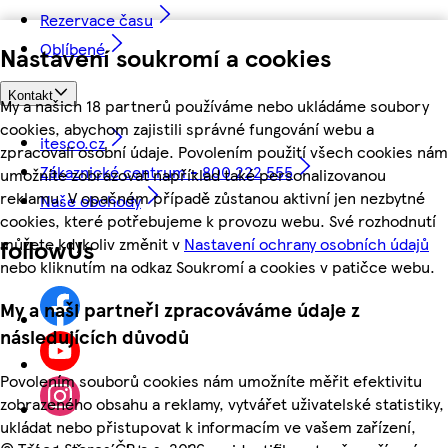
Rezervace času
Oblíbené
Nastavení soukromí a cookies
Kontakt
My a našich 18 partnerů používáme nebo ukládáme soubory
cookies, abychom zajistili správné fungování webu a
itesco.cz
zpracovali osobní údaje. Povolením použití všech cookies nám
Zákaznické centrum - 800 222 555
umožníte zobrazovat například také personalizovanou
reklamu. V opačném případě zůstanou aktivní jen nezbytné
Naše obchody
cookies, které potřebujeme k provozu webu. Své rozhodnutí
můžete kdykoliv změnit v
Nastavení ochrany osobních údajů
followUs
nebo kliknutím na odkaz Soukromí a cookies v patičce webu.
My a naši partneři zpracováváme údaje z
následujících důvodů
Povolením souborů cookies nám umožníte měřit efektivitu
zobrazeného obsahu a reklamy, vytvářet uživatelské statistiky,
ukládat nebo přistupovat k informacím ve vašem zařízení,