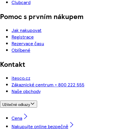
Clubcard
Pomoc s prvním nákupem
Jak nakupovat
Registrace
Rezervace času
Oblíbené
Kontakt
itesco.cz
Zákaznické centrum - 800 222 555
Naše obchody
Užitečné odkazy
Cena
Nakupujte online bezpečně